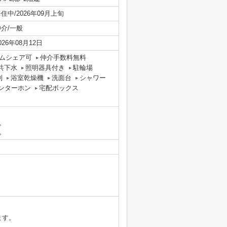
住中/2026年09月上旬
仲介/一般
026年08月12日
ムシェア可
仲介手数料無料
共下水
照明器具付き
駐輪場
別
浴室乾燥機
洗面台
シャワー
ンターホン
宅配ボックス
。
。
ます。