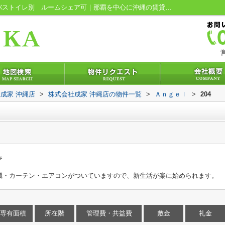
Ａｎｇｅｌ204｜敷金・仲介手数料不要 バストイレ別 ルームシェア可｜那覇を中心に沖縄の賃貸情報なら株式会社成家 沖縄店
営
成家 沖縄店
>
株式会社成家 沖縄店の物件一覧
>
Ａｎｇｅｌ
>
204
み
機・カーテン・エアコンがついていますので、新生活が楽に始められます。
専有面積
所在階
管理費・共益費
敷金
礼金