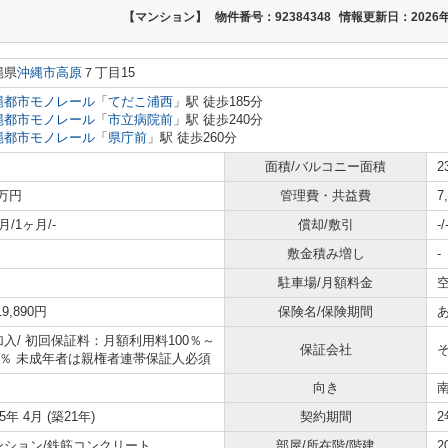
【マンション】
物件番号：92384348
情報更新日：2026年
縄県
沖縄市
高原
７丁目15
縄都市モノレール
「
てだこ浦西
」駅 徒歩185分
縄都市モノレール
「
市立病院前
」駅 徒歩240分
縄都市モノレール
「
県庁前
」駅 徒歩260分
面積/バルコニー面積
2
7万円
管理費・共益費
7
月/1ヶ月/-
償却/敷引
-/
敷金積み増し
-
駐車場/月額料金
空
19,890円
保険名/保険期間
加入/
初回保証料：月額利用料100％～
保証会社
20％ 未成年者は親権者連帯保証人必須
向き
05年 4月 (築21年)
契約期間
2
ンション/鉄筋コンクリート
部屋/所在階/階建
2