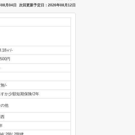
08月04日
次回更新予定日：2026年08月12日
3.18㎡/-
,500円
-
無/-
あすか少額短期保険/2年
その他
南西
年
04/ 2階/ 2階建