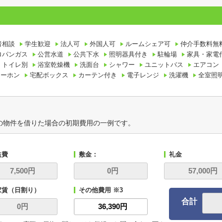
者相談
学生歓迎
法人可
外国人可
ルームシェア可
仲介手数料無
ロパンガス
公営水道
公共下水
照明器具付き
駐輪場
家具・家電
・トイレ別
浴室乾燥機
洗面台
シャワー
ユニットバス
エアコン
ターホン
宅配ボックス
カーテン付き
電子レンジ
洗濯機
全室照
の物件を借りた場合の初期費用の一例です。
益費
敷金：
礼金
家賃（日割り）
その他費用 ※3
合計