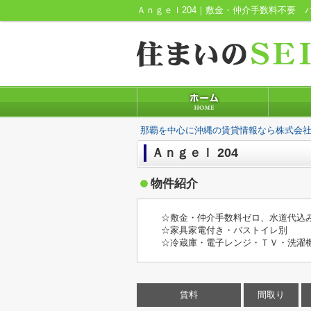
那覇を中心に沖縄の賃貸情報なら株式会社
Ａｎｇｅｌ 204
物件紹介
☆敷金・仲介手数料ゼロ、水道代込
☆家具家電付き・バストイレ別
☆冷蔵庫・電子レンジ・ＴＶ・洗濯
賃料
間取り