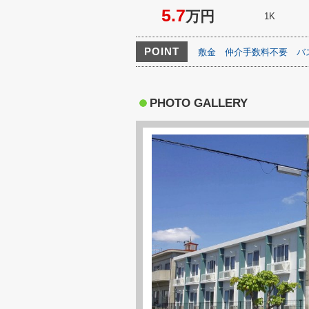
5.7
万円
1K
POINT
敷金
仲介手数料不要
バ
PHOTO GALLERY