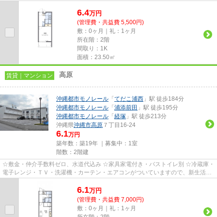
ます。
6.4
万
円
(管理費・共益費 5,500円)
敷：0ヶ月｜礼：1ヶ月
所在階：2階
間取り：1K
面積：23.50㎡
高原
賃貸｜マンション
沖縄都市モノレール
「
てだこ浦西
」駅 徒歩184分
沖縄都市モノレール
「
浦添前田
」駅 徒歩195分
沖縄都市モノレール
「
経塚
」駅 徒歩213分
沖縄県
沖縄市
高原
７丁目16-24
6.1
万円
築年数：築19年 ｜募集中：
1室
階数：2階建
☆敷金・仲介手数料ゼロ、水道代込み ☆家具家電付き・バストイレ別 ☆冷蔵庫・
電子レンジ・ＴＶ・洗濯機・カーテン・エアコンがついていますので、新生活が
楽に始められます。
6.1
万
円
(管理費・共益費 7,000円)
敷：0ヶ月｜礼：1ヶ月
所在階：2階