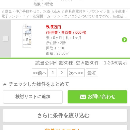
階数：3階建
☆敷金・仲介手数料ゼロ、水道代込み ☆家具家電付き・バストイレ別 ☆冷蔵庫・
電子レンジ・ＴＶ・洗濯機・カーテン・エアコンがついていますので、新生活が
楽に始められます。
5.9
万
円
(管理費・共益費 7,000円)
敷：0ヶ月｜礼：1ヶ月
所在階：2階
間取り：1K
面積：23.50㎡
該当公開件数
30
棟 空き数
30
件
1-20
棟表示
1
2
<<前へ
次へ>>
最初
チェックした物件をまとめて
検討リストに追加
お問い合わせ
さらに条件を絞り込む