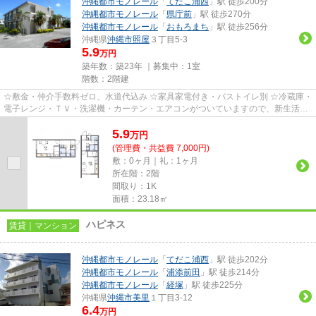
沖縄都市モノレール
「
てだこ浦西
」駅 徒歩200分
沖縄都市モノレール
「
県庁前
」駅 徒歩270分
沖縄都市モノレール
「
おもろまち
」駅 徒歩256分
沖縄県
沖縄市
照屋
３丁目5-3
5.9
万円
築年数：築23年 ｜募集中：
1室
階数：2階建
☆敷金・仲介手数料ゼロ、水道代込み ☆家具家電付き・バストイレ別 ☆冷蔵庫・
電子レンジ・ＴＶ・洗濯機・カーテン・エアコンがついていますので、新生活が
楽に始められます。
5.9
万
円
(管理費・共益費 7,000円)
敷：0ヶ月｜礼：1ヶ月
所在階：2階
間取り：1K
面積：23.18㎡
ハピネス
賃貸｜マンション
沖縄都市モノレール
「
てだこ浦西
」駅 徒歩202分
沖縄都市モノレール
「
浦添前田
」駅 徒歩214分
沖縄都市モノレール
「
経塚
」駅 徒歩225分
沖縄県
沖縄市
美里
１丁目3-12
6.4
万円