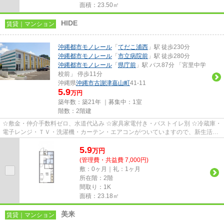
面積：23.50㎡
HIDE
賃貸｜マンション
沖縄都市モノレール
「
てだこ浦西
」駅 徒歩230分
沖縄都市モノレール
「
市立病院前
」駅 徒歩280分
沖縄都市モノレール
「
県庁前
」駅 バス87分 「宮里中学
校前」 停歩11分
沖縄県
沖縄市
古謝津嘉山町
41-11
5.9
万円
築年数：築21年 ｜募集中：
1室
階数：2階建
☆敷金・仲介手数料ゼロ、水道代込み ☆家具家電付き・バストイレ別 ☆冷蔵庫・
電子レンジ・ＴＶ・洗濯機・カーテン・エアコンがついていますので、新生活が
楽に始められます。
5.9
万
円
(管理費・共益費 7,000円)
敷：0ヶ月｜礼：1ヶ月
所在階：2階
間取り：1K
面積：23.18㎡
美来
賃貸｜マンション