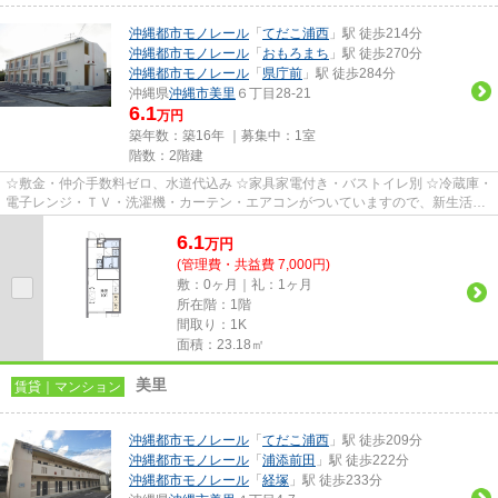
沖縄都市モノレール
「
てだこ浦西
」駅 徒歩214分
沖縄都市モノレール
「
おもろまち
」駅 徒歩270分
沖縄都市モノレール
「
県庁前
」駅 徒歩284分
沖縄県
沖縄市
美里
６丁目28-21
6.1
万円
築年数：築16年 ｜募集中：
1室
階数：2階建
☆敷金・仲介手数料ゼロ、水道代込み ☆家具家電付き・バストイレ別 ☆冷蔵庫・
電子レンジ・ＴＶ・洗濯機・カーテン・エアコンがついていますので、新生活が
楽に始められます。
6.1
万
円
(管理費・共益費 7,000円)
敷：0ヶ月｜礼：1ヶ月
所在階：1階
間取り：1K
面積：23.18㎡
美里
賃貸｜マンション
沖縄都市モノレール
「
てだこ浦西
」駅 徒歩209分
沖縄都市モノレール
「
浦添前田
」駅 徒歩222分
沖縄都市モノレール
「
経塚
」駅 徒歩233分