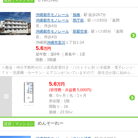
沖縄都市モノレール
「
旭橋
」駅 徒歩267分
沖縄都市モノレール
「
県庁前
」駅 バス83分 「嘉間
良」 停歩4分
沖縄都市モノレール
「
那覇空港
」駅 バス85分 「嘉間
良」 停歩4分
沖縄県
沖縄市
室川
１丁目1-24
5.6
万円
築年数：築8年 ｜募集中：
1室
階数：3階建
☆敷金・仲介手数料ゼロ ☆家具家電付き・バストイレ別 ☆冷蔵庫・電子レンジ・
ＴＶ・洗濯機・カーテン・エアコンがついていますので、新生活が楽に始められ
ます。
5.6
万
円
(管理費・共益費 5,000円)
敷：0ヶ月｜礼：1ヶ月
所在階：1階
間取り：1K
面積：23.50㎡
めんそーれー
賃貸｜マンション