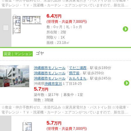
☆敷金・仲介手数料ゼロ、水道代込み ☆家具家電付き・バストイレ別 ☆冷蔵庫・
電子レンジ・ＴＶ・洗濯機・カーテン・エアコンがついていますので、新生活が
楽に始められます。
6.4
万
円
(管理費・共益費 7,000円)
敷：0ヶ月｜礼：1ヶ月
所在階：2階
間取り：1K
面積：23.18㎡
ゴヤ
賃貸｜マンション
沖縄都市モノレール
「
てだこ浦西
」駅 徒歩189分
沖縄都市モノレール
「
県庁前
」駅 徒歩259分
沖縄都市モノレール
「
おもろまち
」駅 徒歩245分
沖縄県
沖縄市
室川
１丁目18-25
5.7
万円
築年数：築17年 ｜募集中：
1室
階数：3階建
☆敷金・仲介手数料ゼロ、水道代込み ☆家具家電付き・バストイレ別 ☆冷蔵庫・
電子レンジ・ＴＶ・洗濯機・カーテン・エアコンがついていますので、新生活が
楽に始められます。
5.7
万
円
(管理費・共益費 7,000円)