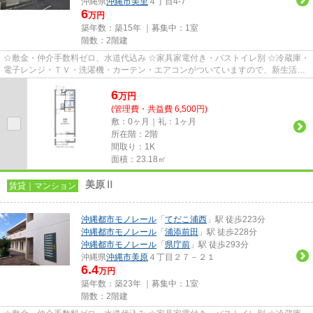
沖縄県
沖縄市
美里
４丁目4-7
6
万円
築年数：築15年 ｜募集中：
1室
階数：2階建
☆敷金・仲介手数料ゼロ、水道代込み ☆家具家電付き・バストイレ別 ☆冷蔵庫・
電子レンジ・ＴＶ・洗濯機・カーテン・エアコンがついていますので、新生活が
楽に始められます。
6
万
円
(管理費・共益費 6,500円)
敷：0ヶ月｜礼：1ヶ月
所在階：2階
間取り：1K
面積：23.18㎡
美原Ⅱ
賃貸｜マンション
沖縄都市モノレール
「
てだこ浦西
」駅 徒歩223分
沖縄都市モノレール
「
浦添前田
」駅 徒歩228分
沖縄都市モノレール
「
県庁前
」駅 徒歩293分
沖縄県
沖縄市
美原
４丁目２７－２１
6.4
万円
築年数：築23年 ｜募集中：
1室
階数：2階建