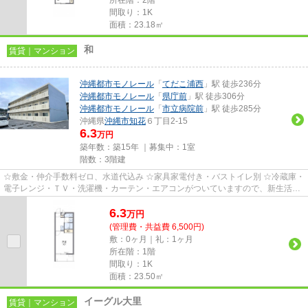
間取り：1K
面積：23.18㎡
和
賃貸｜マンション
沖縄都市モノレール
「
てだこ浦西
」駅 徒歩236分
沖縄都市モノレール
「
県庁前
」駅 徒歩306分
沖縄都市モノレール
「
市立病院前
」駅 徒歩285分
沖縄県
沖縄市
知花
６丁目2-15
6.3
万円
築年数：築15年 ｜募集中：
1室
階数：3階建
☆敷金・仲介手数料ゼロ、水道代込み ☆家具家電付き・バストイレ別 ☆冷蔵庫・
電子レンジ・ＴＶ・洗濯機・カーテン・エアコンがついていますので、新生活が
楽に始められます。
6.3
万
円
(管理費・共益費 6,500円)
敷：0ヶ月｜礼：1ヶ月
所在階：1階
間取り：1K
面積：23.50㎡
イーグル大里
賃貸｜マンション