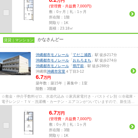
万
円
(管理費・共益費 7,000円)
敷：0ヶ月｜礼：1ヶ月
所在階：1階
間取り：1K
面積：23.18㎡
かなさんどー
賃貸｜マンション
沖縄都市モノレール
「
てだこ浦西
」駅 徒歩217分
沖縄都市モノレール
「
おもろまち
」駅 徒歩274分
沖縄都市モノレール
「
県庁前
」駅 徒歩288分
沖縄県
沖縄市
宮里
４丁目3-12
6.7
万円
築年数：築15年 ｜募集中：
1室
階数：3階建
☆敷金・仲介手数料ゼロ、水道代込み ☆家具家電付き・バストイレ別 ☆冷蔵庫・
電子レンジ・ＴＶ・洗濯機・カーテン・エアコンがついていますので、新生活が
楽に始められます。
6.7
万
円
(管理費・共益費 7,000円)
敷：0ヶ月｜礼：1ヶ月
所在階：3階
間取り：1K