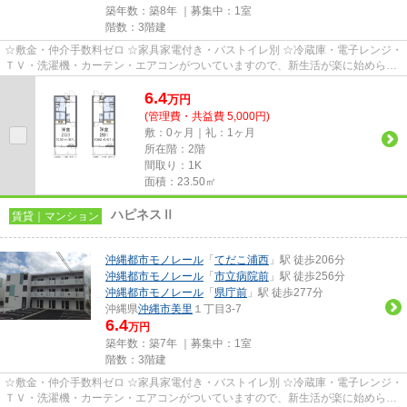
築年数：築8年 ｜募集中：
1室
階数：3階建
☆敷金・仲介手数料ゼロ ☆家具家電付き・バストイレ別 ☆冷蔵庫・電子レンジ・
ＴＶ・洗濯機・カーテン・エアコンがついていますので、新生活が楽に始められ
ます。
6.4
万
円
(管理費・共益費 5,000円)
敷：0ヶ月｜礼：1ヶ月
所在階：2階
間取り：1K
面積：23.50㎡
ハピネスⅡ
賃貸｜マンション
沖縄都市モノレール
「
てだこ浦西
」駅 徒歩206分
沖縄都市モノレール
「
市立病院前
」駅 徒歩256分
沖縄都市モノレール
「
県庁前
」駅 徒歩277分
沖縄県
沖縄市
美里
１丁目3-7
6.4
万円
築年数：築7年 ｜募集中：
1室
階数：3階建
☆敷金・仲介手数料ゼロ ☆家具家電付き・バストイレ別 ☆冷蔵庫・電子レンジ・
ＴＶ・洗濯機・カーテン・エアコンがついていますので、新生活が楽に始められ