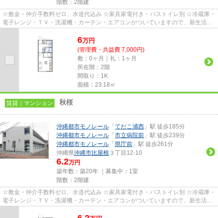
階数：2階建
☆敷金・仲介手数料ゼロ、水道代込み ☆家具家電付き・バストイレ別 ☆冷蔵庫・
電子レンジ・ＴＶ・洗濯機・カーテン・エアコンがついていますので、新生活が
楽に始められます。
6
万
円
(管理費・共益費 7,000円)
敷：0ヶ月｜礼：1ヶ月
所在階：2階
間取り：1K
面積：23.18㎡
秋桜
賃貸｜マンション
沖縄都市モノレール
「
てだこ浦西
」駅 徒歩185分
沖縄都市モノレール
「
市立病院前
」駅 徒歩239分
沖縄都市モノレール
「
県庁前
」駅 徒歩261分
沖縄県
沖縄市
比屋根
３丁目12-10
6.2
万円
築年数：築20年 ｜募集中：
1室
階数：2階建
☆敷金・仲介手数料ゼロ、水道代込み ☆家具家電付き・バストイレ別 ☆冷蔵庫・
電子レンジ・ＴＶ・洗濯機・カーテン・エアコンがついていますので、新生活が
楽に始められます。
6.2