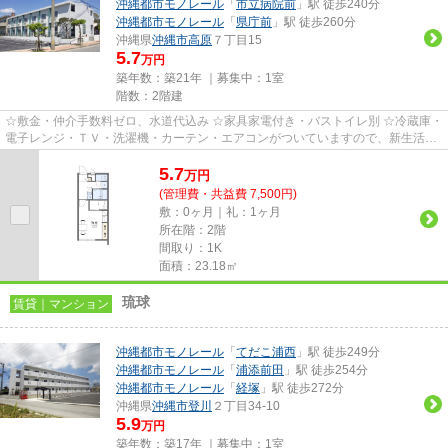
沖縄都市モノレール
「
市立病院前
」駅 徒歩240分
沖縄都市モノレール
「
県庁前
」駅 徒歩260分
沖縄県
沖縄市
高原
７丁目15
5.7
万円
築年数：築21年 ｜募集中：
1室
階数：2階建
☆敷金・仲介手数料ゼロ、水道代込み ☆家具家電付き・バストイレ別 ☆冷蔵庫・
電子レンジ・ＴＶ・洗濯機・カーテン・エアコンがついていますので、新生活が
楽に始められます。
5.7
万
円
(管理費・共益費 7,500円)
敷：0ヶ月｜礼：1ヶ月
所在階：2階
間取り：1K
面積：23.18㎡
琉球
賃貸｜マンション
沖縄都市モノレール
「
てだこ浦西
」駅 徒歩249分
沖縄都市モノレール
「
浦添前田
」駅 徒歩254分
沖縄都市モノレール
「
経塚
」駅 徒歩272分
沖縄県
沖縄市
登川
２丁目34-10
5.9
万円
築年数：築17年 ｜募集中：
1室