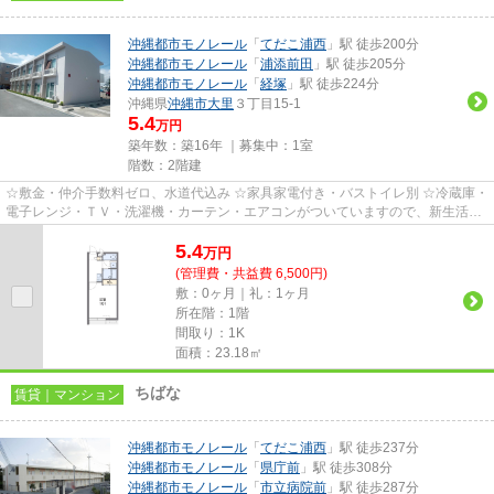
沖縄都市モノレール
「
てだこ浦西
」駅 徒歩200分
沖縄都市モノレール
「
浦添前田
」駅 徒歩205分
沖縄都市モノレール
「
経塚
」駅 徒歩224分
沖縄県
沖縄市
大里
３丁目15-1
5.4
万円
築年数：築16年 ｜募集中：
1室
階数：2階建
☆敷金・仲介手数料ゼロ、水道代込み ☆家具家電付き・バストイレ別 ☆冷蔵庫・
電子レンジ・ＴＶ・洗濯機・カーテン・エアコンがついていますので、新生活が
楽に始められます。
5.4
万
円
(管理費・共益費 6,500円)
敷：0ヶ月｜礼：1ヶ月
所在階：1階
間取り：1K
面積：23.18㎡
ちばな
賃貸｜マンション
沖縄都市モノレール
「
てだこ浦西
」駅 徒歩237分
沖縄都市モノレール
「
県庁前
」駅 徒歩308分
沖縄都市モノレール
「
市立病院前
」駅 徒歩287分