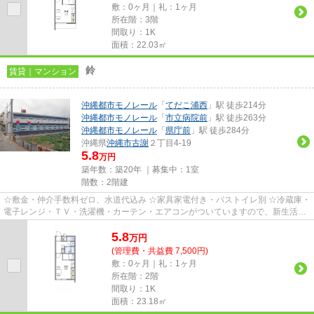
敷：0ヶ月｜礼：1ヶ月
所在階：3階
間取り：1K
面積：22.03㎡
鈴
賃貸｜マンション
沖縄都市モノレール
「
てだこ浦西
」駅 徒歩214分
沖縄都市モノレール
「
市立病院前
」駅 徒歩263分
沖縄都市モノレール
「
県庁前
」駅 徒歩284分
沖縄県
沖縄市
古謝
２丁目4-19
5.8
万円
築年数：築20年 ｜募集中：
1室
階数：2階建
☆敷金・仲介手数料ゼロ、水道代込み ☆家具家電付き・バストイレ別 ☆冷蔵庫・
電子レンジ・ＴＶ・洗濯機・カーテン・エアコンがついていますので、新生活が
楽に始められます。
5.8
万
円
(管理費・共益費 7,500円)
敷：0ヶ月｜礼：1ヶ月
所在階：2階
間取り：1K
面積：23.18㎡