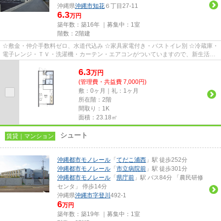
沖縄県
沖縄市
知花
６丁目27-11
6.3
万円
築年数：築16年 ｜募集中：
1室
階数：2階建
☆敷金・仲介手数料ゼロ、水道代込み ☆家具家電付き・バストイレ別 ☆冷蔵庫・
電子レンジ・ＴＶ・洗濯機・カーテン・エアコンがついていますので、新生活が
楽に始められます。
6.3
万
円
(管理費・共益費 7,000円)
敷：0ヶ月｜礼：1ヶ月
所在階：2階
間取り：1K
面積：23.18㎡
シュート
賃貸｜マンション
沖縄都市モノレール
「
てだこ浦西
」駅 徒歩252分
沖縄都市モノレール
「
市立病院前
」駅 徒歩301分
沖縄都市モノレール
「
県庁前
」駅 バス84分 「農民研修
センタ」 停歩14分
沖縄県
沖縄市
字登川
492-1
6
万円
築年数：築19年 ｜募集中：
1室