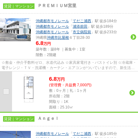
ＰＲＥＭＩＵＭ宮里
賃貸｜マンション
沖縄都市モノレール
「
てだこ浦西
」駅 徒歩184分
沖縄都市モノレール
「
浦添前田
」駅 徒歩189分
沖縄都市モノレール
「
市立病院前
」駅 徒歩233分
沖縄県
沖縄市
比屋根
６丁目28-30
6.8
万円
築年数：築8年 ｜募集中：
1室
階数：2階建
☆敷金・仲介手数料ゼロ、水道代込み ☆家具家電付き・バストイレ別 ☆冷蔵庫・
電子レンジ・ＴＶ・洗濯機・カーテン・エアコンがついていますので、新生活が
楽に始められます。
6.8
万
円
(管理費・共益費 7,000円)
敷：0ヶ月｜礼：1ヶ月
所在階：2階
間取り：1K
面積：25.10㎡
Ａｎｇｅｌ
賃貸｜マンション
沖縄都市モノレール
「
てだこ浦西
」駅 徒歩185分