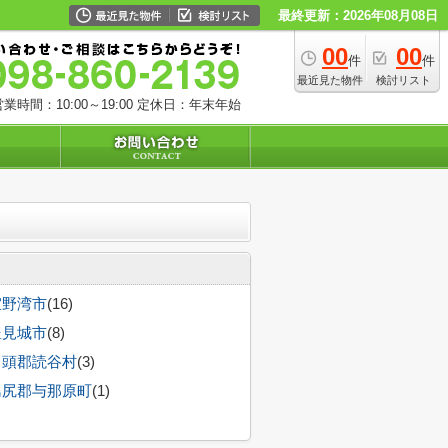
最終更新：2026年08月08日
00
00
件
件
最近見た物件
検討リスト
業時間：10:00～19:00
定休日：年末年始
宜野湾市
(16)
豊見城市
(8)
中頭郡読谷村
(3)
島尻郡与那原町
(1)