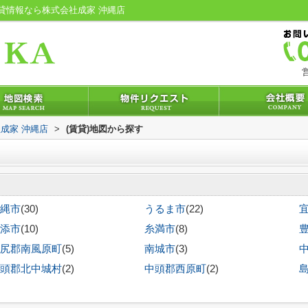
貸情報なら株式会社成家 沖縄店
営
成家 沖縄店
>
(賃貸)地図から探す
縄市
(30)
うるま市
(22)
添市
(10)
糸満市
(8)
尻郡南風原町
(5)
南城市
(3)
頭郡北中城村
(2)
中頭郡西原町
(2)