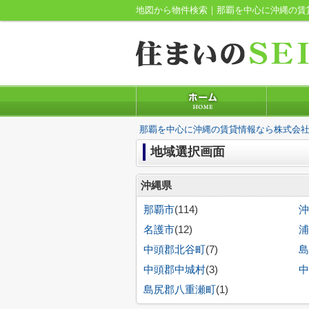
地図から物件検索｜那覇を中心に沖縄の賃
那覇を中心に沖縄の賃貸情報なら株式会社
地域選択画面
沖縄県
那覇市
(114)
沖
名護市
(12)
浦
中頭郡北谷町
(7)
島
中頭郡中城村
(3)
中
島尻郡八重瀬町
(1)