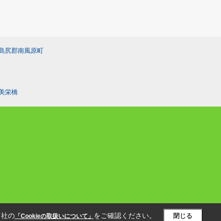
島尻郡南風原町
美栄橋
当社の
をご確認ください。
閉じる
「Cookieの取扱いについて」