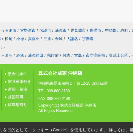
うるま市
/
宜野湾市
/
名護市
/
浦添市
/
豊見城市
/
糸満市
/
中頭郡北谷町
/
志
/
松尾
/
小禄
/
真嘉比
/
三原
/
金城
/
大謝名
/
字赤道
ール
もろまち
/
経塚
/
浦添前田
/
県庁前
/
牧志
/
古島
/
市立病院前
/
奥武山公園
/
株式会社成家 沖縄店
敷金礼金0
家具家電付き
沖縄県那覇市泉崎１丁目12-15 Unufa2階
新築・築浅
TEL:098-860-2139
外国籍可
FAX:098-860-2149
駐車場有り
Copyright(c) 株式会社成家 沖縄店
All Rights Reserved.
を目的として、クッキー（Cookie）を使用しています。
詳しくは、