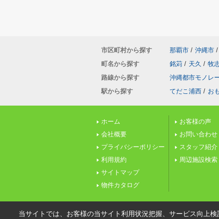
市区町村から探す
那覇市
/
沖縄市
/
町名から探す
銘苅
/
天久
/
牧
路線から探す
沖縄都市モノレ
駅から探す
てだこ浦西
/
お
ホーム
お客様の声
会社概要
お問い合わせ
プライバシーポリシー
スタッフ紹介
利用規約
周辺施設検索
サイトマップ
物件カタログ
当サイトでは、お客様の当サイト利用状況把握、サービス向上検討