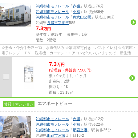
沖縄都市モノレール
「
赤嶺
」駅 徒歩76分
沖縄都市モノレール
「
小禄
」駅 徒歩86分
沖縄都市モノレール
「
奥武山公園
」駅 徒歩90分
沖縄県
糸満市
字潮平
585
7.3
万円
築年数：築18年 ｜募集中：
1室
階数：2階建
☆敷金・仲介手数料ゼロ、水道代込み ☆家具家電付き・バストイレ別 ☆冷蔵庫・
電子レンジ・ＴＶ・洗濯機・カーテン・エアコンがついていますので、新生活が
楽に始められます。
7.3
万
円
(管理費・共益費 7,500円)
敷：0ヶ月｜礼：1ヶ月
所在階：2階
間取り：1K
面積：23.18㎡
エアポートビュー
賃貸｜マンション
沖縄都市モノレール
「
赤嶺
」駅 徒歩12分
沖縄都市モノレール
「
小禄
」駅 徒歩22分
沖縄都市モノレール
「
那覇空港
」駅 徒歩35分
沖縄県
那覇市
宮城
１丁目16-2