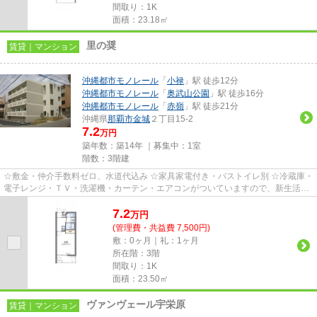
間取り：1K
面積：23.18㎡
里の奨
賃貸｜マンション
沖縄都市モノレール
「
小禄
」駅 徒歩12分
沖縄都市モノレール
「
奥武山公園
」駅 徒歩16分
沖縄都市モノレール
「
赤嶺
」駅 徒歩21分
沖縄県
那覇市
金城
２丁目15-2
7.2
万円
築年数：築14年 ｜募集中：
1室
階数：3階建
☆敷金・仲介手数料ゼロ、水道代込み ☆家具家電付き・バストイレ別 ☆冷蔵庫・
電子レンジ・ＴＶ・洗濯機・カーテン・エアコンがついていますので、新生活が
楽に始められます。
7.2
万
円
(管理費・共益費 7,500円)
敷：0ヶ月｜礼：1ヶ月
所在階：3階
間取り：1K
面積：23.50㎡
ヴァンヴェール宇栄原
賃貸｜マンション