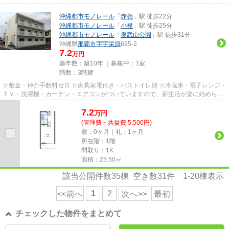
沖縄都市モノレール
「
赤嶺
」駅 徒歩22分
沖縄都市モノレール
「
小禄
」駅 徒歩25分
沖縄都市モノレール
「
奥武山公園
」駅 徒歩31分
沖縄県
那覇市
字宇栄原
695-2
7.2
万円
築年数：築10年 ｜募集中：
1室
階数：3階建
☆敷金・仲介手数料ゼロ ☆家具家電付き・バストイレ別 ☆冷蔵庫・電子レンジ・
ＴＶ・洗濯機・カーテン・エアコンがついていますので、新生活が楽に始められ
ます。
7.2
万
円
(管理費・共益費 5,500円)
敷：0ヶ月｜礼：1ヶ月
所在階：1階
間取り：1K
面積：23.50㎡
該当公開件数
35
棟 空き数
31
件
1-20
棟表示
1
2
<<前へ
次へ>>
最初
チェックした物件をまとめて