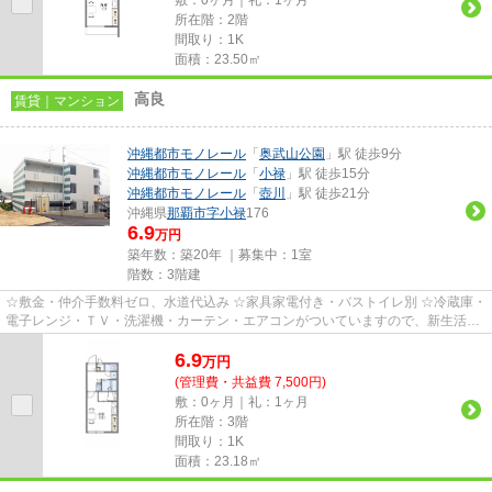
所在階：2階
間取り：1K
面積：23.50㎡
高良
賃貸｜マンション
沖縄都市モノレール
「
奥武山公園
」駅 徒歩9分
沖縄都市モノレール
「
小禄
」駅 徒歩15分
沖縄都市モノレール
「
壺川
」駅 徒歩21分
沖縄県
那覇市
字小禄
176
6.9
万円
築年数：築20年 ｜募集中：
1室
階数：3階建
☆敷金・仲介手数料ゼロ、水道代込み ☆家具家電付き・バストイレ別 ☆冷蔵庫・
電子レンジ・ＴＶ・洗濯機・カーテン・エアコンがついていますので、新生活が
楽に始められます。
6.9
万
円
(管理費・共益費 7,500円)
敷：0ヶ月｜礼：1ヶ月
所在階：3階
間取り：1K
面積：23.18㎡