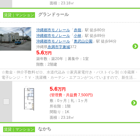
面積：23.18㎡
グランドゥール
賃貸｜マンション
沖縄都市モノレール
「
赤嶺
」駅 徒歩80分
沖縄都市モノレール
「
小禄
」駅 徒歩89分
沖縄都市モノレール
「
奥武山公園
」駅 徒歩94分
沖縄県
糸満市
字兼城
372
5.6
万円
築年数：築20年 ｜募集中：
1室
階数：2階建
☆敷金・仲介手数料ゼロ、水道代込み ☆家具家電付き・バストイレ別 ☆冷蔵庫・
電子レンジ・ＴＶ・洗濯機・カーテン・エアコンがついていますので、新生活が
楽に始められます。
5.6
万
円
(管理費・共益費 7,500円)
敷：0ヶ月｜礼：1ヶ月
所在階：1階
間取り：1K
面積：23.18㎡
なかち
賃貸｜マンション