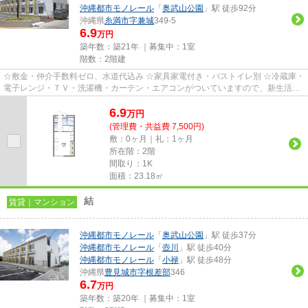
沖縄都市モノレール
「
奥武山公園
」駅 徒歩92分
沖縄県
糸満市
字兼城
349-5
6.9
万円
築年数：築21年 ｜募集中：
1室
階数：2階建
☆敷金・仲介手数料ゼロ、水道代込み ☆家具家電付き・バストイレ別 ☆冷蔵庫・
電子レンジ・ＴＶ・洗濯機・カーテン・エアコンがついていますので、新生活が
楽に始められます。
6.9
万
円
(管理費・共益費 7,500円)
敷：0ヶ月｜礼：1ヶ月
所在階：2階
間取り：1K
面積：23.18㎡
結
賃貸｜マンション
沖縄都市モノレール
「
奥武山公園
」駅 徒歩37分
沖縄都市モノレール
「
壺川
」駅 徒歩40分
沖縄都市モノレール
「
小禄
」駅 徒歩48分
沖縄県
豊見城市
字根差部
346
6.7
万円
築年数：築20年 ｜募集中：
1室