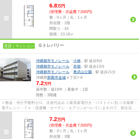
6.8
万
円
(管理費・共益費 7,500円)
敷：0ヶ月｜礼：1ヶ月
所在階：1階
間取り：1K
面積：23.18㎡
Ｇトレバリー
賃貸｜マンション
沖縄都市モノレール
「
小禄
」駅 徒歩9分
沖縄都市モノレール
「
赤嶺
」駅 徒歩13分
沖縄都市モノレール
「
奥武山公園
」駅 徒歩21分
沖縄県
那覇市
金城
４丁目7-9
7.2
万円
築年数：築19年 ｜募集中：
1室
階数：3階建
☆敷金・仲介手数料ゼロ、水道代込み ☆家具家電付き・バストイレ別 ☆冷蔵庫・
電子レンジ・ＴＶ・洗濯機・カーテン・エアコンがついていますので、新生活が
楽に始められます。
7.2
万
円
(管理費・共益費 7,500円)
敷：0ヶ月｜礼：1ヶ月
所在階：3階