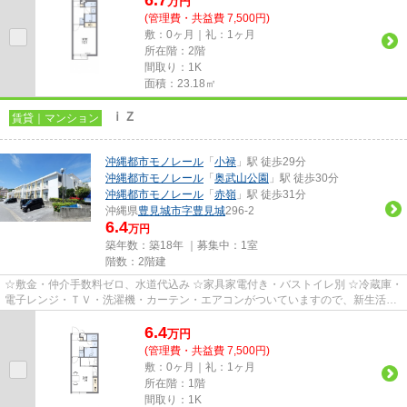
万
円
(管理費・共益費 7,500円)
敷：0ヶ月｜礼：1ヶ月
所在階：2階
間取り：1K
面積：23.18㎡
ｉＺ
賃貸｜マンション
沖縄都市モノレール
「
小禄
」駅 徒歩29分
沖縄都市モノレール
「
奥武山公園
」駅 徒歩30分
沖縄都市モノレール
「
赤嶺
」駅 徒歩31分
沖縄県
豊見城市
字豊見城
296-2
6.4
万円
築年数：築18年 ｜募集中：
1室
階数：2階建
☆敷金・仲介手数料ゼロ、水道代込み ☆家具家電付き・バストイレ別 ☆冷蔵庫・
電子レンジ・ＴＶ・洗濯機・カーテン・エアコンがついていますので、新生活が
楽に始められます。
6.4
万
円
(管理費・共益費 7,500円)
敷：0ヶ月｜礼：1ヶ月
所在階：1階
間取り：1K