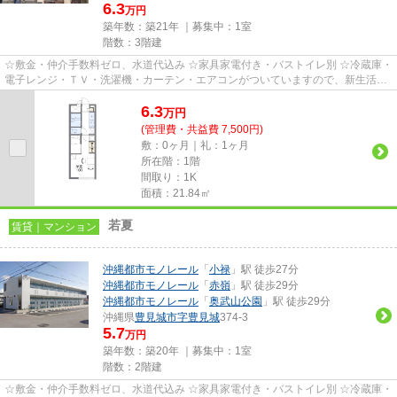
6.3
万円
築年数：築21年 ｜募集中：
1室
階数：3階建
☆敷金・仲介手数料ゼロ、水道代込み ☆家具家電付き・バストイレ別 ☆冷蔵庫・
電子レンジ・ＴＶ・洗濯機・カーテン・エアコンがついていますので、新生活が
楽に始められます。
6.3
万
円
(管理費・共益費 7,500円)
敷：0ヶ月｜礼：1ヶ月
所在階：1階
間取り：1K
面積：21.84㎡
若夏
賃貸｜マンション
沖縄都市モノレール
「
小禄
」駅 徒歩27分
沖縄都市モノレール
「
赤嶺
」駅 徒歩29分
沖縄都市モノレール
「
奥武山公園
」駅 徒歩29分
沖縄県
豊見城市
字豊見城
374-3
5.7
万円
築年数：築20年 ｜募集中：
1室
階数：2階建
☆敷金・仲介手数料ゼロ、水道代込み ☆家具家電付き・バストイレ別 ☆冷蔵庫・