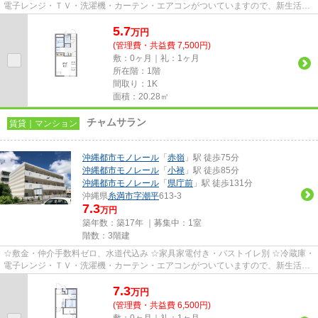
電子レンジ・ＴＶ・洗濯機・カーテン・エアコンがついていますので、新生活が
楽に始められます。
5.7
万
円
(管理費・共益費 7,500円)
敷：0ヶ月｜礼：1ヶ月
所在階：1階
間取り：1K
面積：20.28㎡
チャムサラン
賃貸｜マンション
沖縄都市モノレール
「
赤嶺
」駅 徒歩75分
沖縄都市モノレール
「
小禄
」駅 徒歩85分
沖縄都市モノレール
「
県庁前
」駅 徒歩131分
沖縄県
糸満市
字潮平
613-3
7.3
万円
築年数：築17年 ｜募集中：
1室
階数：3階建
☆敷金・仲介手数料ゼロ、水道代込み ☆家具家電付き・バストイレ別 ☆冷蔵庫・
電子レンジ・ＴＶ・洗濯機・カーテン・エアコンがついていますので、新生活が
楽に始められます。
7.3
万
円
(管理費・共益費 6,500円)
敷：0ヶ月｜礼：1ヶ月