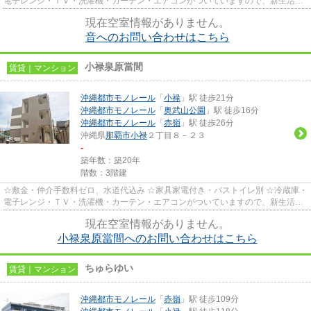
電子レンジ・ＴＶ・洗濯機・カーテン・エアコンがついていますので、新生活が
楽に始められます。
現在空室情報がありません。
音へのお問い合わせはこちら
小禄泉原當間
賃貸｜マンション
沖縄都市モノレール
「
小禄
」駅 徒歩21分
沖縄都市モノレール
「
奥武山公園
」駅 徒歩16分
沖縄都市モノレール
「
赤嶺
」駅 徒歩26分
沖縄県
那覇市
小禄
２丁目８－２３
-
築年数：築20年
階数：3階建
☆敷金・仲介手数料ゼロ、水道代込み ☆家具家電付き・バストイレ別 ☆冷蔵庫・
電子レンジ・ＴＶ・洗濯機・カーテン・エアコンがついていますので、新生活が
楽に始められます。
現在空室情報がありません。
小禄泉原當間へのお問い合わせはこちら
ちゅらゆい
賃貸｜マンション
沖縄都市モノレール
「
赤嶺
」駅 徒歩109分