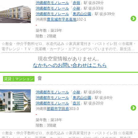
沖縄都市モノレール
「
赤嶺
」駅 徒歩28分
沖縄都市モノレール
「
小禄
」駅 徒歩33分
沖縄都市モノレール
「
奥武山公園
」駅 徒歩39分
沖縄県
豊見城市
字名嘉地
102-1
-
築年数：築19年
階数：2階建
☆敷金・仲介手数料ゼロ、水道代込み ☆家具家電付き・バストイレ別 ☆冷蔵庫・
電子レンジ・ＴＶ・洗濯機・カーテン・エアコンがついていますので、新生活が
楽に始められます。
現在空室情報がありません。
なかちへのお問い合わせはこちら
音
賃貸｜マンション
沖縄都市モノレール
「
小禄
」駅 徒歩9分
沖縄都市モノレール
「
奥武山公園
」駅 徒歩8分
沖縄都市モノレール
「
壺川
」駅 徒歩20分
沖縄県
那覇市
字田原
303-3
-
築年数：築18年
階数：3階建
☆敷金・仲介手数料ゼロ、水道代込み ☆家具家電付き・バストイレ別 ☆冷蔵庫・