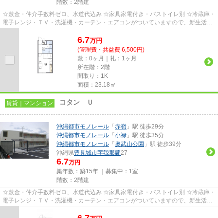
階数：2階建
☆敷金・仲介手数料ゼロ、水道代込み ☆家具家電付き・バストイレ別 ☆冷蔵庫・
電子レンジ・ＴＶ・洗濯機・カーテン・エアコンがついていますので、新生活が
楽に始められます。
6.7
万
円
(管理費・共益費 6,500円)
敷：0ヶ月｜礼：1ヶ月
所在階：2階
間取り：1K
面積：23.18㎡
コタン Ｕ
賃貸｜マンション
沖縄都市モノレール
「
赤嶺
」駅 徒歩29分
沖縄都市モノレール
「
小禄
」駅 徒歩35分
沖縄都市モノレール
「
奥武山公園
」駅 徒歩39分
沖縄県
豊見城市
字我那覇
27
6.7
万円
築年数：築15年 ｜募集中：
1室
階数：2階建
☆敷金・仲介手数料ゼロ、水道代込み ☆家具家電付き・バストイレ別 ☆冷蔵庫・
電子レンジ・ＴＶ・洗濯機・カーテン・エアコンがついていますので、新生活が
楽に始められます。
6.7