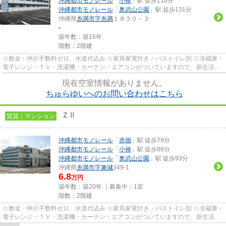
沖縄都市モノレール
「
小禄
」駅 徒歩118分
沖縄都市モノレール
「
奥武山公園
」駅 徒歩131分
沖縄県
糸満市
字糸満
１８３０－３
-
築年数：築16年
階数：2階建
☆敷金・仲介手数料ゼロ、水道代込み ☆家具家電付き・バストイレ別 ☆冷蔵庫・
電子レンジ・ＴＶ・洗濯機・カーテン・エアコンがついていますので、新生活が
楽に始められます。
現在空室情報がありません。
ちゅらゆいへのお問い合わせはこちら
ＺⅡ
賃貸｜マンション
沖縄都市モノレール
「
赤嶺
」駅 徒歩79分
沖縄都市モノレール
「
小禄
」駅 徒歩88分
沖縄都市モノレール
「
奥武山公園
」駅 徒歩93分
沖縄県
糸満市
字兼城
349-1
6.8
万円
築年数：築20年 ｜募集中：
1室
階数：2階建
☆敷金・仲介手数料ゼロ、水道代込み ☆家具家電付き・バストイレ別 ☆冷蔵庫・
電子レンジ・ＴＶ・洗濯機・カーテン・エアコンがついていますので、新生活が
楽に始められます。