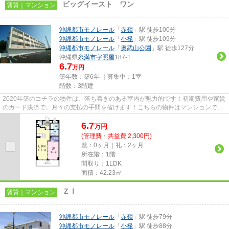
ビッグイースト ワン
賃貸｜マンション
沖縄都市モノレール
「
赤嶺
」駅 徒歩100分
沖縄都市モノレール
「
小禄
」駅 徒歩109分
沖縄都市モノレール
「
奥武山公園
」駅 徒歩127分
沖縄県
糸満市
字照屋
187-1
6.7
万円
築年数：築6年 ｜募集中：
1室
階数：3階建
2020年築のコチラの物件は、落ち着きのある室内が魅力的です！初期費用や家賃
のカード決済で、月々の支払の手間を省けます！こちらの物件はマンションで
す！当社イチオシの物件の「ビ...
6.7
万
円
(管理費・共益費 2,300円)
敷：0ヶ月｜礼：2ヶ月
所在階：1階
間取り：1LDK
面積：42.23㎡
ＺⅠ
賃貸｜マンション
沖縄都市モノレール
「
赤嶺
」駅 徒歩79分
沖縄都市モノレール
「
小禄
」駅 徒歩88分