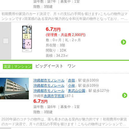
築年数：築7年 ｜募集中：
1室
階数：3階建
初期費用や家賃のカード決済で、月々の支払の手間を省けます♪こちらの物件はマ
ンションです♪清潔感のある室内が魅力的な令和元年築の物件となっており、一押
しです♪こだわりポイント満...
6.7
万
円
(管理費・共益費 2,900円)
敷：0ヶ月｜礼：2ヶ月
所在階：3階
間取り：1DK
面積：34.23㎡
ビッグイースト ワン
賃貸｜マンション
沖縄都市モノレール
「
赤嶺
」駅 徒歩100分
沖縄都市モノレール
「
小禄
」駅 徒歩109分
沖縄都市モノレール
「
奥武山公園
」駅 徒歩127分
沖縄県
糸満市
字照屋
187-1
6.7
万円
築年数：築6年 ｜募集中：
1室
階数：3階建
2020年築のコチラの物件は、落ち着きのある室内が魅力的です！初期費用や家賃
のカード決済で、月々の支払の手間を省けます！こちらの物件はマンションで
す！当社イチオシの物件の「ビ...