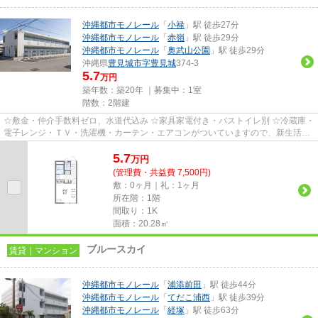
沖縄都市モノレール
「
小禄
」駅 徒歩27分
沖縄都市モノレール
「
赤嶺
」駅 徒歩29分
沖縄都市モノレール
「
奥武山公園
」駅 徒歩29分
沖縄県
豊見城市
字豊見城
374-3
5.7
万円
築年数：築20年 ｜募集中：
1室
階数：2階建
☆敷金・仲介手数料ゼロ、水道代込み ☆家具家電付き・バストイレ別 ☆冷蔵庫・
電子レンジ・ＴＶ・洗濯機・カーテン・エアコンがついていますので、新生活が
楽に始められます。
5.7
万
円
(管理費・共益費 7,500円)
敷：0ヶ月｜礼：1ヶ月
所在階：1階
間取り：1K
面積：20.28㎡
ブルースカイ
賃貸｜マンション
沖縄都市モノレール
「
浦添前田
」駅 徒歩44分
沖縄都市モノレール
「
てだこ浦西
」駅 徒歩39分
沖縄都市モノレール
「
経塚
」駅 徒歩63分