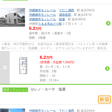
沖縄都市モノレール
「
てだこ浦西
」駅 徒歩282分
沖縄都市モノレール
「
浦添前田
」駅 徒歩287分
沖縄都市モノレール
「
経塚
」駅 徒歩305分
沖縄県
うるま市
みどり町
３丁目１４－１
6.2
万円
築年数：築21年 ｜募集中：
1室
階数：2階建
☆敷金・仲介手数料ゼロ、水道代込み ☆家具家電付き・バストイレ別 ☆冷蔵庫・
電子レンジ・ＴＶ・洗濯機・カーテン・エアコンがついていますので、新生活が
楽に始められます。
6.2
万
円
(管理費・共益費 7,500円)
敷：0ヶ月｜礼：1ヶ月
所在階：1階
間取り：1K
面積：23.18㎡
セレノ・カーサ 塩屋
賃貸｜マンション
沖縄都市モノレール
「
てだこ浦西
」駅 徒歩244分