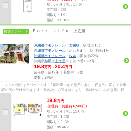
敷：0ヶ月｜礼：1ヶ月
所在階：2階
間取り：1K
面積：23.18㎡
Ｐａｒｋ Ｌｉｆｅ 上之屋
賃貸｜アパート
沖縄都市モノレール
「
美栄橋
」駅 徒歩18分
沖縄都市モノレール
「
おもろまち
」駅 徒歩21分
沖縄都市モノレール
「
牧志
」駅 徒歩22分
沖縄県
那覇市
上之屋
１丁目15番16-2号
19.8
20.4
万円～
万円
築年数：築19年 ｜募集中：
2室
階数：2階建
こちらの物件はアパートです！2駅利用できる場所にあり、行き先に応じて乗車
駅の使い分けができます！敷地内ごみ置き場により、敷地外のごみ置き場に行く
手間が省けます！新着情報：Pa...
19.8
万
円
(管理費・共益費 6,500円)
敷：0ヶ月｜礼：15万円
所在階：1-2階
間取り：3LDK
面積：99.46㎡