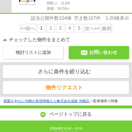
間取り：2LDK
面積：50.58㎡
該当公開件数
104
棟 空き数
107
件
1-20
棟表示
1
2
3
4
5
<<前へ
次へ>>
最初
チェックした物件をまとめて
検討リストに追加
お問い合わせ
さらに条件を絞り込む
物件リクエスト
那覇を中心に沖縄の賃貸情報なら株式会社成家 沖縄店
>
駐車場有り特集
ページトップに戻る
営業時間:10:00～19:00