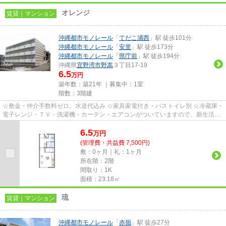
オレンジ
賃貸｜マンション
沖縄都市モノレール
「
てだこ浦西
」駅 徒歩101分
沖縄都市モノレール
「
安里
」駅 徒歩173分
沖縄都市モノレール
「
県庁前
」駅 徒歩194分
沖縄県
宜野湾市
野嵩
３丁目17-19
6.5
万円
築年数：築21年 ｜募集中：
1室
階数：3階建
☆敷金・仲介手数料ゼロ、水道代込み ☆家具家電付き・バストイレ別 ☆冷蔵庫・
電子レンジ・ＴＶ・洗濯機・カーテン・エアコンがついていますので、新生活が
楽に始められます。
6.5
万
円
(管理費・共益費 7,500円)
敷：0ヶ月｜礼：1ヶ月
所在階：2階
間取り：1K
面積：23.18㎡
琉
賃貸｜マンション
沖縄都市モノレール
「
赤嶺
」駅 徒歩27分