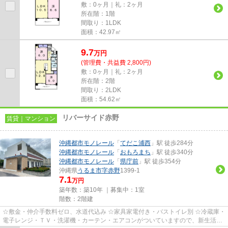
敷：0ヶ月｜礼：2ヶ月
所在階：1階
間取り：1LDK
面積：42.97㎡
9.7
万
円
(管理費・共益費 2,800円)
敷：0ヶ月｜礼：2ヶ月
所在階：2階
間取り：2LDK
面積：54.62㎡
リバーサイド赤野
賃貸｜マンション
沖縄都市モノレール
「
てだこ浦西
」駅 徒歩284分
沖縄都市モノレール
「
おもろまち
」駅 徒歩340分
沖縄都市モノレール
「
県庁前
」駅 徒歩354分
沖縄県
うるま市
字赤野
1399-1
7.1
万円
築年数：築10年 ｜募集中：
1室
階数：2階建
☆敷金・仲介手数料ゼロ、水道代込み ☆家具家電付き・バストイレ別 ☆冷蔵庫・
電子レンジ・ＴＶ・洗濯機・カーテン・エアコンがついていますので、新生活が