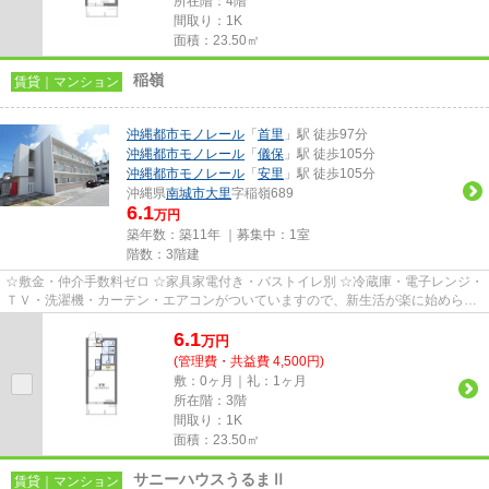
所在階：4階
間取り：1K
面積：23.50㎡
稲嶺
賃貸｜マンション
沖縄都市モノレール
「
首里
」駅 徒歩97分
沖縄都市モノレール
「
儀保
」駅 徒歩105分
沖縄都市モノレール
「
安里
」駅 徒歩105分
沖縄県
南城市
大里
字稲嶺689
6.1
万円
築年数：築11年 ｜募集中：
1室
階数：3階建
☆敷金・仲介手数料ゼロ ☆家具家電付き・バストイレ別 ☆冷蔵庫・電子レンジ・
ＴＶ・洗濯機・カーテン・エアコンがついていますので、新生活が楽に始められ
ます。
6.1
万
円
(管理費・共益費 4,500円)
敷：0ヶ月｜礼：1ヶ月
所在階：3階
間取り：1K
面積：23.50㎡
サニーハウスうるまⅡ
賃貸｜マンション