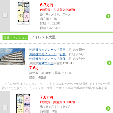
6.7
万
円
(管理費・共益費 2,300円)
敷：0ヶ月｜礼：2ヶ月
所在階：1階
間取り：1LDK
面積：42.23㎡
フォレスト大里
賃貸｜マンション
沖縄都市モノレール
「
首里
」駅 徒歩55分
沖縄都市モノレール
「
石嶺
」駅 徒歩74分
沖縄都市モノレール
「
儀保
」駅 徒歩74分
沖縄県
南城市
大里
字古堅1206-11
7.6
万円
築年数：築10年 ｜募集中：
1室
階数：4階建
こちらの物件はマンションです！こちらはエレベーター付き物件です！ぜひ一度
見ていただきたい、「フォレスト大里」です！丁寧かつ迅速に対応する事を常に
心掛けている当社！沖縄都市...
7.6
万
円
(管理費・共益費 3,500円)
敷：0ヶ月｜礼：0ヶ月
所在階：3階