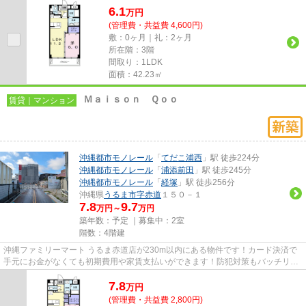
6.1
万
円
(管理費・共益費 4,600円)
敷：0ヶ月｜礼：2ヶ月
所在階：3階
間取り：1LDK
面積：42.23㎡
Ｍａｉｓｏｎ Ｑｏｏ
賃貸｜マンション
沖縄都市モノレール
「
てだこ浦西
」駅 徒歩224分
沖縄都市モノレール
「
浦添前田
」駅 徒歩245分
沖縄都市モノレール
「
経塚
」駅 徒歩256分
沖縄県
うるま市
字赤道
１５０－１
7.8
9.7
万円～
万円
築年数：予定 ｜募集中：
2室
階数：4階建
沖縄ファミリーマート うるま赤道店が230m以内にある物件です！カード決済で
手元にお金がなくても初期費用や家賃支払いができます！防犯対策もバッチリな
マンションタイプの物件です！...
7.8
万
円
(管理費・共益費 2,800円)