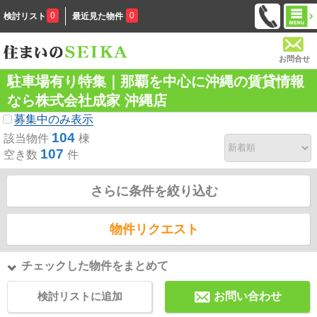
0
0
検討リスト
最近見た物件
お問合せ
駐車場有り特集｜那覇を中心に沖縄の賃貸情報
なら株式会社成家 沖縄店
募集中のみ表示
104
該当物件
棟
107
空き数
件
さらに条件を絞り込む
物件リクエスト
チェックした物件をまとめて
検討リストに追加
お問い合わせ