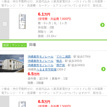
☆敷金・仲介手数料ゼロ、水道代込み ☆家具家電付き・バストイレ別 ☆冷蔵庫・
電子レンジ・ＴＶ・洗濯機・カーテン・エアコンがついていますので、新生活が
楽に始められます。
6.1
万
円
(管理費・共益費 7,000円)
敷：0ヶ月｜礼：1ヶ月
所在階：2階
間取り：1K
面積：23.18㎡
田場
賃貸｜マンション
沖縄都市モノレール
「
てだこ浦西
」駅 徒歩279分
沖縄都市モノレール
「
牧志
」駅 徒歩345分
沖縄都市モノレール
「
県庁前
」駅 徒歩349分
沖縄県
うるま市
字田場
1369-2
6.5
万円
築年数：築15年 ｜募集中：
1室
階数：2階建
☆敷金・仲介手数料ゼロ、水道代込み ☆家具家電付き・バストイレ別 ☆冷蔵庫・
電子レンジ・ＴＶ・洗濯機・カーテン・エアコンがついていますので、新生活が
楽に始められます。
6.5
万
円
(管理費・共益費 7,500円)