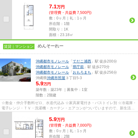
楽に始められます。
7.1
万
円
(管理費・共益費 7,500円)
敷：0ヶ月｜礼：1ヶ月
所在階：1階
間取り：1K
面積：23.18㎡
めんそーれー
賃貸｜マンション
沖縄都市モノレール
「
てだこ浦西
」駅 徒歩200分
沖縄都市モノレール
「
県庁前
」駅 徒歩270分
沖縄都市モノレール
「
おもろまち
」駅 徒歩256分
沖縄県
沖縄市
照屋
３丁目5-3
5.9
万円
築年数：築23年 ｜募集中：
1室
階数：2階建
☆敷金・仲介手数料ゼロ、水道代込み ☆家具家電付き・バストイレ別 ☆冷蔵庫・
電子レンジ・ＴＶ・洗濯機・カーテン・エアコンがついていますので、新生活が
楽に始められます。
5.9
万
円
(管理費・共益費 7,000円)
敷：0ヶ月｜礼：1ヶ月
所在階：2階