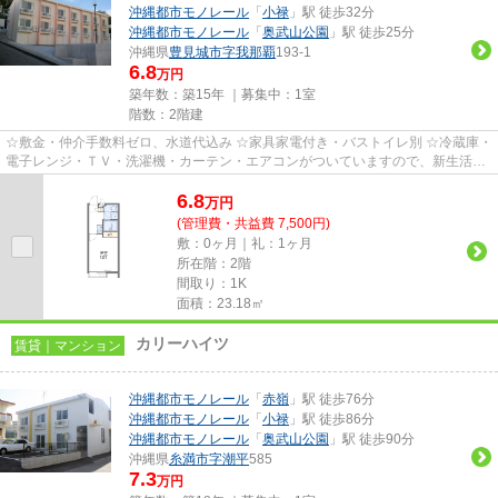
沖縄都市モノレール
「
小禄
」駅 徒歩32分
沖縄都市モノレール
「
奥武山公園
」駅 徒歩25分
沖縄県
豊見城市
字我那覇
193-1
6.8
万円
築年数：築15年 ｜募集中：
1室
階数：2階建
☆敷金・仲介手数料ゼロ、水道代込み ☆家具家電付き・バストイレ別 ☆冷蔵庫・
電子レンジ・ＴＶ・洗濯機・カーテン・エアコンがついていますので、新生活が
楽に始められます。
6.8
万
円
(管理費・共益費 7,500円)
敷：0ヶ月｜礼：1ヶ月
所在階：2階
間取り：1K
面積：23.18㎡
カリーハイツ
賃貸｜マンション
沖縄都市モノレール
「
赤嶺
」駅 徒歩76分
沖縄都市モノレール
「
小禄
」駅 徒歩86分
沖縄都市モノレール
「
奥武山公園
」駅 徒歩90分
沖縄県
糸満市
字潮平
585
7.3
万円