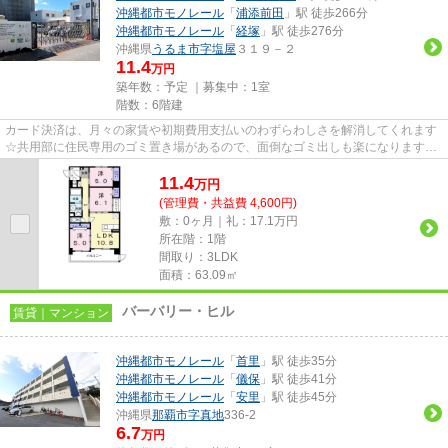
沖縄都市モノレール
「
浦添前田
」駅 徒歩266分
沖縄都市モノレール
「
経塚
」駅 徒歩276分
沖縄県
うるま市
字塩屋
３１９－２
11.4
万円
築年数：予定 ｜募集中：
1室
階数：6階建
カード決済は、月々の家賃や初期費用支払いのわずらわしさを解消してくれます
☆共用部に住民専用のゴミ置き場があるので、面倒なゴミ出しも楽になります☆
こちらの物件はマンションです☆...
11.4
万
円
(管理費・共益費 4,600円)
敷：0ヶ月｜礼：17.1万円
所在階：1階
間取り：3LDK
面積：63.09㎡
バーバリー・ヒル
賃貸｜マンション
沖縄都市モノレール
「
首里
」駅 徒歩35分
沖縄都市モノレール
「
儀保
」駅 徒歩41分
沖縄都市モノレール
「
安里
」駅 徒歩45分
沖縄県
那覇市
字真地
336-2
6.7
万円