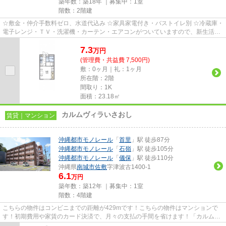
築年数：築18年 ｜募集中：
1室
階数：2階建
☆敷金・仲介手数料ゼロ、水道代込み ☆家具家電付き・バストイレ別 ☆冷蔵庫・
電子レンジ・ＴＶ・洗濯機・カーテン・エアコンがついていますので、新生活が
楽に始められます。
7.3
万
円
(管理費・共益費 7,500円)
敷：0ヶ月｜礼：1ヶ月
所在階：2階
間取り：1K
面積：23.18㎡
カルムヴィラいさおし
賃貸｜マンション
沖縄都市モノレール
「
首里
」駅 徒歩87分
沖縄都市モノレール
「
石嶺
」駅 徒歩105分
沖縄都市モノレール
「
儀保
」駅 徒歩110分
沖縄県
南城市
佐敷
字津波古1400-1
6.1
万円
築年数：築12年 ｜募集中：
1室
階数：4階建
こちらの物件はコンビニまでの距離が429mです！こちらの物件はマンションで
す！初期費用や家賃のカード決済で、月々の支払の手間を省けます！「カルムヴ
ィラいさおし」の物件情報をお...