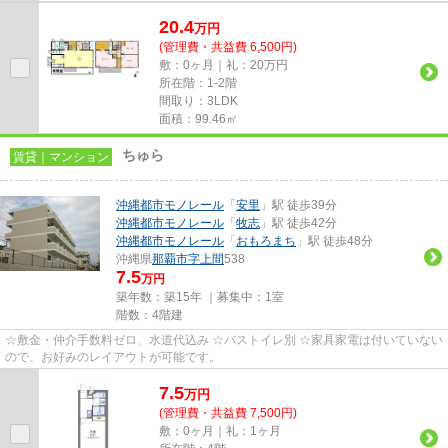
20.4
万
円
(管理費・共益費 6,500円)
敷：0ヶ月｜礼：20万円
所在階：1-2階
間取り：3LDK
面積：99.46㎡
ちゅら
賃貸｜マンション
沖縄都市モノレール
「
安里
」駅 徒歩39分
沖縄都市モノレール
「
牧志
」駅 徒歩42分
沖縄都市モノレール
「
おもろまち
」駅 徒歩48分
沖縄県
那覇市
字上間
538
7.5
万円
築年数：築15年 ｜募集中：
1室
階数：4階建
☆敷金・仲介手数料ゼロ、水道代込み ☆バストイレ別 ☆家具家電は付いていない
ので、お好みのレイアウトが可能です。
7.5
万
円
(管理費・共益費 7,500円)
敷：0ヶ月｜礼：1ヶ月