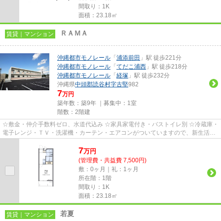
間取り：1K
面積：23.18㎡
ＲＡＭＡ
賃貸｜マンション
沖縄都市モノレール
「
浦添前田
」駅 徒歩221分
沖縄都市モノレール
「
てだこ浦西
」駅 徒歩218分
沖縄都市モノレール
「
経塚
」駅 徒歩232分
沖縄県
中頭郡読谷村
字古堅
982
7
万円
築年数：築9年 ｜募集中：
1室
階数：2階建
☆敷金・仲介手数料ゼロ、水道代込み ☆家具家電付き・バストイレ別 ☆冷蔵庫・
電子レンジ・ＴＶ・洗濯機・カーテン・エアコンがついていますので、新生活が
楽に始められます。
7
万
円
(管理費・共益費 7,500円)
敷：0ヶ月｜礼：1ヶ月
所在階：1階
間取り：1K
面積：23.18㎡
若夏
賃貸｜マンション