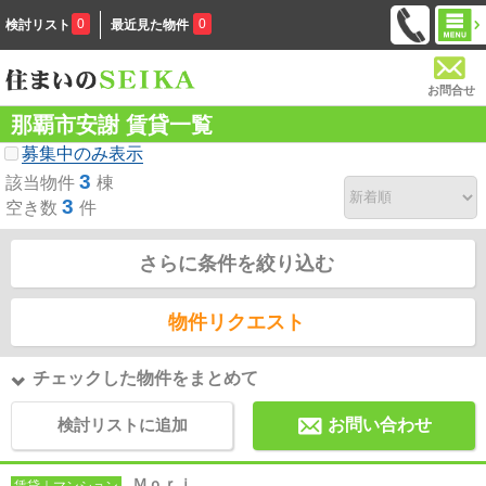
0
0
検討リスト
最近見た物件
お問合せ
那覇市安謝 賃貸一覧
募集中のみ表示
3
該当物件
棟
3
空き数
件
さらに条件を絞り込む
物件リクエスト
チェックした物件をまとめて
検討リストに追加
お問い合わせ
Ｍｏｒｉ
賃貸｜マンション