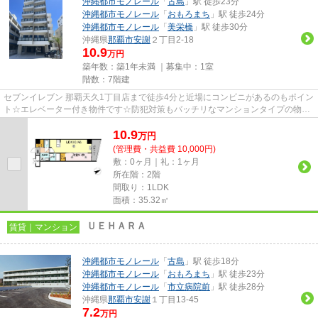
沖縄都市モノレール
「
古島
」駅 徒歩23分
沖縄都市モノレール
「
おもろまち
」駅 徒歩24分
沖縄都市モノレール
「
美栄橋
」駅 徒歩30分
沖縄県
那覇市
安謝
２丁目2-18
10.9
万円
築年数：築1年未満 ｜募集中：
1室
階数：7階建
セブンイレブン 那覇天久1丁目店まで徒歩4分と近場にコンビニがあるのもポイン
ト☆エレベーター付き物件です☆防犯対策もバッチリなマンションタイプの物件
です☆気になるイチオシ物件情...
10.9
万
円
(管理費・共益費 10,000円)
敷：0ヶ月｜礼：1ヶ月
所在階：2階
間取り：1LDK
面積：35.32㎡
ＵＥＨＡＲＡ
賃貸｜マンション
沖縄都市モノレール
「
古島
」駅 徒歩18分
沖縄都市モノレール
「
おもろまち
」駅 徒歩23分
沖縄都市モノレール
「
市立病院前
」駅 徒歩28分
沖縄県
那覇市
安謝
１丁目13-45
7.2
万円