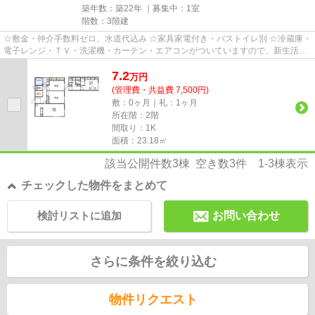
築年数：築22年 ｜募集中：
1室
階数：3階建
☆敷金・仲介手数料ゼロ、水道代込み ☆家具家電付き・バストイレ別 ☆冷蔵庫・
電子レンジ・ＴＶ・洗濯機・カーテン・エアコンがついていますので、新生活が
楽に始められます。
7.2
万
円
(管理費・共益費 7,500円)
敷：0ヶ月｜礼：1ヶ月
所在階：2階
間取り：1K
面積：23.18㎡
該当公開件数
3
棟 空き数
3
件
1-3
棟表示
チェックした物件をまとめて
検討リストに追加
お問い合わせ
さらに条件を絞り込む
物件リクエスト