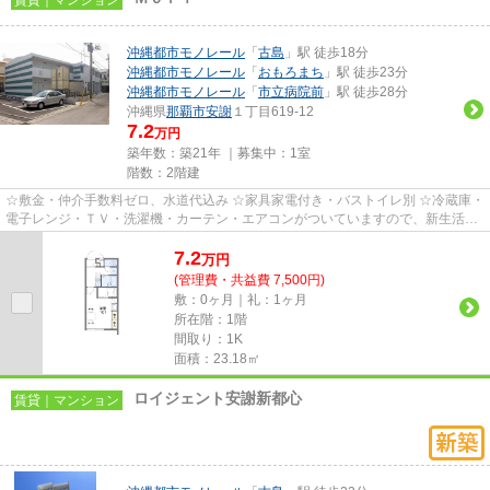
沖縄都市モノレール
「
古島
」駅 徒歩18分
沖縄都市モノレール
「
おもろまち
」駅 徒歩23分
沖縄都市モノレール
「
市立病院前
」駅 徒歩28分
沖縄県
那覇市
安謝
１丁目619-12
7.2
万円
築年数：築21年 ｜募集中：
1室
階数：2階建
☆敷金・仲介手数料ゼロ、水道代込み ☆家具家電付き・バストイレ別 ☆冷蔵庫・
電子レンジ・ＴＶ・洗濯機・カーテン・エアコンがついていますので、新生活が
楽に始められます。
7.2
万
円
(管理費・共益費 7,500円)
敷：0ヶ月｜礼：1ヶ月
所在階：1階
間取り：1K
面積：23.18㎡
ロイジェント安謝新都心
賃貸｜マンション