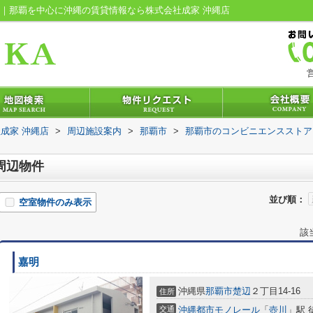
覧｜那覇を中心に沖縄の賃貸情報なら株式会社成家 沖縄店
営
成家 沖縄店
>
周辺施設案内
>
那覇市
>
那覇市のコンビニエンスストア
周辺物件
並び順：
空室物件のみ表示
該
嘉明
沖縄県
那覇市
楚辺
２丁目14-16
住所
交通
沖縄都市モノレール
「
壺川
」駅 