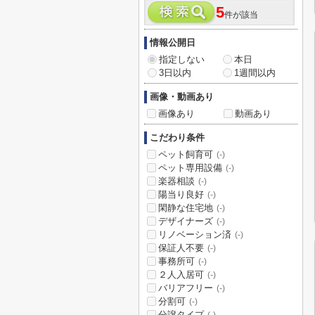
5
件が該当
情報公開日
指定しない
本日
3日以内
1週間以内
画像・動画あり
画像あり
動画あり
こだわり条件
ペット飼育可
(-)
ペット専用設備
(-)
楽器相談
(-)
陽当り良好
(-)
閑静な住宅地
(-)
デザイナーズ
(-)
リノベーション済
(-)
保証人不要
(-)
事務所可
(-)
２人入居可
(-)
バリアフリー
(-)
分割可
(-)
分譲タイプ