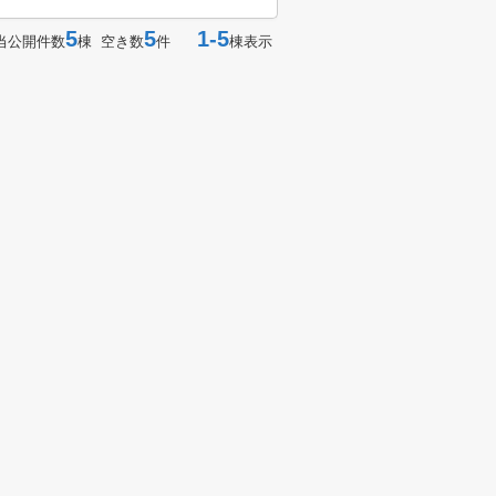
5
5
1-5
当公開件数
棟 空き数
件
棟表示