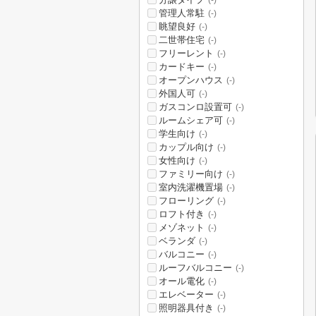
(-)
管理人常駐
(-)
眺望良好
(-)
二世帯住宅
(-)
フリーレント
(-)
カードキー
(-)
オープンハウス
(-)
外国人可
(-)
ガスコンロ設置可
(-)
ルームシェア可
(-)
学生向け
(-)
カップル向け
(-)
女性向け
(-)
ファミリー向け
(-)
室内洗濯機置場
(-)
フローリング
(-)
ロフト付き
(-)
メゾネット
(-)
ベランダ
(-)
バルコニー
(-)
ルーフバルコニー
(-)
オール電化
(-)
エレベーター
(-)
照明器具付き
(-)