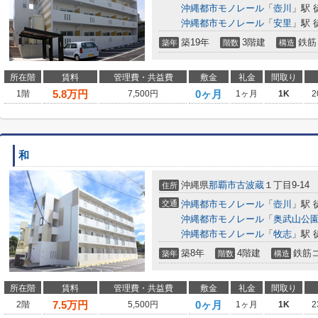
沖縄都市モノレール
「
壺川
」駅 
沖縄都市モノレール
「
安里
」駅 
築19年
3階建
鉄筋
築年
階数
構造
所在階
賃料
管理費・共益費
敷金
礼金
間取り
5.8
万円
0ヶ月
1階
7,500円
1ヶ月
1K
2
和
沖縄県
那覇市
古波蔵
１丁目9-14
住所
交通
沖縄都市モノレール
「
壺川
」駅 
沖縄都市モノレール
「
奥武山公
沖縄都市モノレール
「
牧志
」駅 
築8年
4階建
鉄筋
築年
階数
構造
所在階
賃料
管理費・共益費
敷金
礼金
間取り
7.5
万円
0ヶ月
2階
5,500円
1ヶ月
1K
2