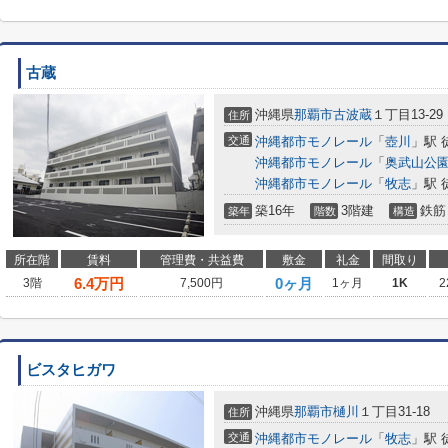
古蔵
沖縄県
那覇市
古波蔵
１丁目13-29
住所
交通
沖縄都市モノレール
「
壺川
」駅 
沖縄都市モノレール
「
奥武山公
沖縄都市モノレール
「
牧志
」駅 
築16年
3階建
鉄筋
築年
階数
構造
所在階
賃料
管理費・共益費
敷金
礼金
間取り
6.4
万円
0ヶ月
3階
7,500円
1ヶ月
1K
2
ビスタヒガワ
沖縄県
那覇市
樋川
１丁目31-18
住所
交通
沖縄都市モノレール
「
牧志
」駅 