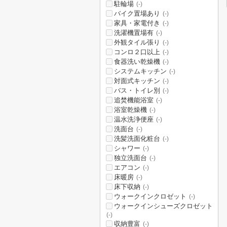
駐輪場
(-)
バイク置場あり
(-)
家具・家電付き
(-)
洗濯機置場有
(-)
外観タイル張り
(-)
コンロ２口以上
(-)
食器洗い乾燥機
(-)
システムキッチン
(-)
対面式キッチン
(-)
バス・トイレ別
(-)
追焚機能浴室
(-)
浴室乾燥機
(-)
温水洗浄便座
(-)
洗面台
(-)
洗髪洗面化粧台
(-)
シャワー
(-)
独立洗面台
(-)
エアコン
(-)
床暖房
(-)
床下収納
(-)
ウォークインクロゼット
(-)
ウォークインシューズクロゼット
(-)
収納豊富
(-)