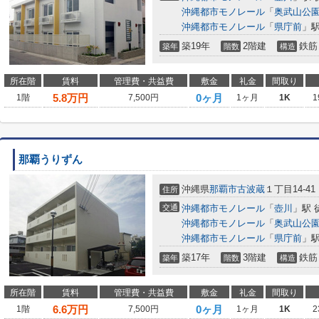
沖縄都市モノレール
「
奥武山公
沖縄都市モノレール
「
県庁前
」駅
築19年
2階建
鉄筋
築年
階数
構造
所在階
賃料
管理費・共益費
敷金
礼金
間取り
5.8
万円
0ヶ月
1階
7,500円
1ヶ月
1K
1
那覇うりずん
沖縄県
那覇市
古波蔵
１丁目14-41
住所
交通
沖縄都市モノレール
「
壺川
」駅 
沖縄都市モノレール
「
奥武山公
沖縄都市モノレール
「
県庁前
」駅
築17年
3階建
鉄筋
築年
階数
構造
所在階
賃料
管理費・共益費
敷金
礼金
間取り
6.6
万円
0ヶ月
1階
7,500円
1ヶ月
1K
2