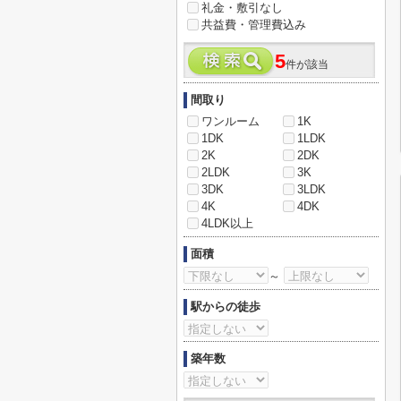
礼金・敷引なし
共益費・管理費込み
5
件が該当
間取り
ワンルーム
1K
1DK
1LDK
2K
2DK
2LDK
3K
3DK
3LDK
4K
4DK
4LDK以上
面積
～
駅からの徒歩
築年数