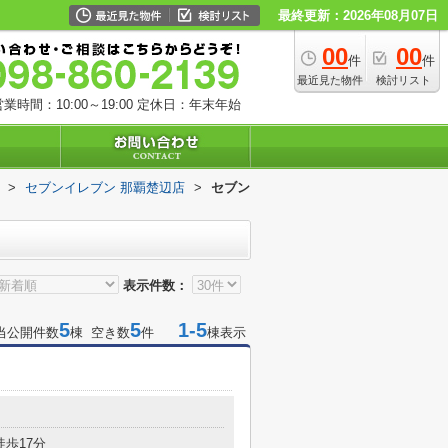
最終更新：2026年08月07日
00
00
件
件
最近見た物件
検討リスト
業時間：10:00～19:00
定休日：年末年始
>
セブンイレブン 那覇楚辺店
>
セブン
表示件数：
5
5
1-5
当公開件数
棟 空き数
件
棟表示
徒歩17分