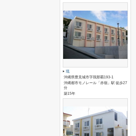
琉
沖縄県豊見城市字我那覇193-1
沖縄都市モノレール「赤嶺」駅 徒歩27
分
築15年