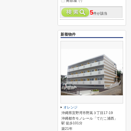
角部屋
(-)
5
件が該当
新着物件
オレンジ
沖縄県宜野湾市野嵩３丁目17-19
沖縄都市モノレール「てだこ浦西」
駅 徒歩101分
築21年