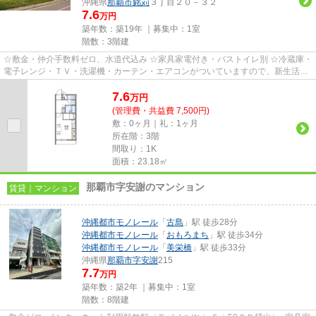
沖縄県
那覇市
銘苅
３丁目２０－３２
7.6
万円
築年数：築19年 ｜募集中：
1室
階数：3階建
☆敷金・仲介手数料ゼロ、水道代込み ☆家具家電付き・バストイレ別 ☆冷蔵庫・
電子レンジ・ＴＶ・洗濯機・カーテン・エアコンがついていますので、新生活が
楽に始められます。
7.6
万
円
(管理費・共益費 7,500円)
敷：0ヶ月｜礼：1ヶ月
所在階：3階
間取り：1K
面積：23.18㎡
那覇市字安謝のマンション
賃貸｜マンション
沖縄都市モノレール
「
古島
」駅 徒歩28分
沖縄都市モノレール
「
おもろまち
」駅 徒歩34分
沖縄都市モノレール
「
美栄橋
」駅 徒歩33分
沖縄県
那覇市
字安謝
215
7.7
万円
築年数：築2年 ｜募集中：
1室
階数：8階建