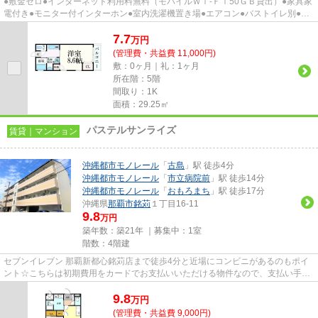
●敷金ゼロ●インターネット利用料無料（モバイルＷｉ-Ｆｉ50ＧＢ貸出）●家具家
電付き●モニター付インターホン●室内洗濯機置き場●エアコン●バストイレ別●コ
ンロ付き
7.7
万
円
(管理費・共益費 11,000円)
敷：0ヶ月｜礼：1ヶ月
所在階：5階
間取り：1K
面積：29.25㎡
パステルサンライズ
賃貸｜マンション
沖縄都市モノレール
「
古島
」駅 徒歩4分
沖縄都市モノレール
「
市立病院前
」駅 徒歩14分
沖縄都市モノレール
「
おもろまち
」駅 徒歩17分
沖縄県
那覇市
銘苅
１丁目16-11
9.8
万円
築年数：築21年 ｜募集中：
1室
階数：4階建
セブンイレブン 那覇新都心銘苅店まで徒歩4分と近場にコンビニがあるのもポイ
ント☆こちらは初期費用をカードでお支払いいただける物件なので、支払い手続
きの手間が省けます☆2駅利用が...
9.8
万
円
(管理費・共益費 9,000円)