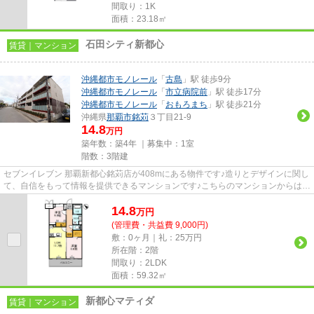
間取り：1K
面積：23.18㎡
石田シティ新都心
賃貸｜マンション
沖縄都市モノレール
「
古島
」駅 徒歩9分
沖縄都市モノレール
「
市立病院前
」駅 徒歩17分
沖縄都市モノレール
「
おもろまち
」駅 徒歩21分
沖縄県
那覇市
銘苅
３丁目21-9
14.8
万円
築年数：築4年 ｜募集中：
1室
階数：3階建
セブンイレブン 那覇新都心銘苅店が408mにある物件です♪造りとデザインに関し
て、自信をもって情報を提供できるマンションです♪こちらのマンションからは2
駅が近くにあり、移動範囲も...
14.8
万
円
(管理費・共益費 9,000円)
敷：0ヶ月｜礼：25万円
所在階：2階
間取り：2LDK
面積：59.32㎡
新都心マティダ
賃貸｜マンション