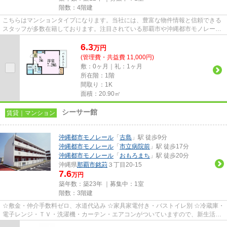
階数：4階建
こちらはマンションタイプになります。当社には、豊富な物件情報と信頼できる
スタッフが多数在籍しております。注目されている那覇市や沖縄都市モノレール
古島付近の物件情報も満載です。
6.3
万
円
(管理費・共益費 11,000円)
敷：0ヶ月｜礼：1ヶ月
所在階：1階
間取り：1K
面積：20.90㎡
シーサー館
賃貸｜マンション
沖縄都市モノレール
「
古島
」駅 徒歩9分
沖縄都市モノレール
「
市立病院前
」駅 徒歩17分
沖縄都市モノレール
「
おもろまち
」駅 徒歩20分
沖縄県
那覇市
銘苅
３丁目20-15
7.6
万円
築年数：築23年 ｜募集中：
1室
階数：3階建
☆敷金・仲介手数料ゼロ、水道代込み ☆家具家電付き・バストイレ別 ☆冷蔵庫・
電子レンジ・ＴＶ・洗濯機・カーテン・エアコンがついていますので、新生活が
楽に始められます。