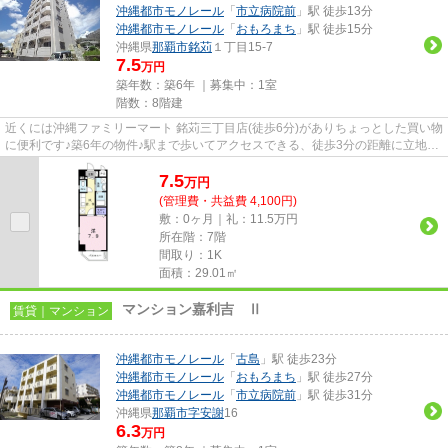
沖縄都市モノレール
「
市立病院前
」駅 徒歩13分
沖縄都市モノレール
「
おもろまち
」駅 徒歩15分
沖縄県
那覇市
銘苅
１丁目15-7
7.5
万円
築年数：築6年 ｜募集中：
1室
階数：8階建
近くには沖縄ファミリーマート 銘苅三丁目店(徒歩6分)がありちょっとした買い物
に便利です♪築6年の物件♪駅まで歩いてアクセスできる、徒歩3分の距離に立地す
る物件です♪共用部には敷地...
7.5
万
円
(管理費・共益費 4,100円)
敷：0ヶ月｜礼：11.5万円
所在階：7階
間取り：1K
面積：29.01㎡
マンション嘉利吉 Ⅱ
賃貸｜マンション
沖縄都市モノレール
「
古島
」駅 徒歩23分
沖縄都市モノレール
「
おもろまち
」駅 徒歩27分
沖縄都市モノレール
「
市立病院前
」駅 徒歩31分
沖縄県
那覇市
字安謝
16
6.3
万円