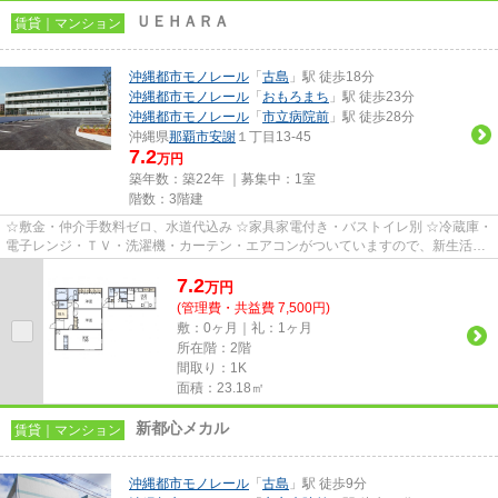
ＵＥＨＡＲＡ
賃貸｜マンション
沖縄都市モノレール
「
古島
」駅 徒歩18分
沖縄都市モノレール
「
おもろまち
」駅 徒歩23分
沖縄都市モノレール
「
市立病院前
」駅 徒歩28分
沖縄県
那覇市
安謝
１丁目13-45
7.2
万円
築年数：築22年 ｜募集中：
1室
階数：3階建
☆敷金・仲介手数料ゼロ、水道代込み ☆家具家電付き・バストイレ別 ☆冷蔵庫・
電子レンジ・ＴＶ・洗濯機・カーテン・エアコンがついていますので、新生活が
楽に始められます。
7.2
万
円
(管理費・共益費 7,500円)
敷：0ヶ月｜礼：1ヶ月
所在階：2階
間取り：1K
面積：23.18㎡
新都心メカル
賃貸｜マンション
沖縄都市モノレール
「
古島
」駅 徒歩9分