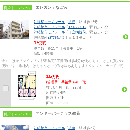
エレガンテなごみ
賃貸｜マンション
沖縄都市モノレール
「
古島
」駅 徒歩12分
沖縄都市モノレール
「
おもろまち
」駅 徒歩23分
沖縄都市モノレール
「
市立病院前
」駅 徒歩20分
沖縄県
那覇市
銘苅
３丁目１３番１４号
15
万円
築年数：築15年 ｜募集中：
1室
階数：4階建
近くにはセブンイレブン 那覇銘苅3丁目店(徒歩4分)がありちょっとした買い物に
便利です！敷地内にはちゃんとごみ置き場もあります！クレジットカードで初期
費用をお支払いいただける物...
15
万
円
(管理費・共益費 4,400円)
敷：0ヶ月｜礼：22万円
所在階：4階
間取り：1K
面積：89.83㎡
アンドーバーテラス銘苅
賃貸｜マンション
沖縄都市モノレール
「
古島
」駅 徒歩3分