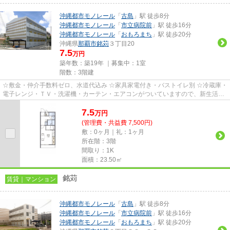
沖縄都市モノレール
「
古島
」駅 徒歩8分
沖縄都市モノレール
「
市立病院前
」駅 徒歩16分
沖縄都市モノレール
「
おもろまち
」駅 徒歩20分
沖縄県
那覇市
銘苅
３丁目20
7.5
万円
築年数：築19年 ｜募集中：
1室
階数：3階建
☆敷金・仲介手数料ゼロ、水道代込み ☆家具家電付き・バストイレ別 ☆冷蔵庫・
電子レンジ・ＴＶ・洗濯機・カーテン・エアコンがついていますので、新生活が
楽に始められます。
7.5
万
円
(管理費・共益費 7,500円)
敷：0ヶ月｜礼：1ヶ月
所在階：3階
間取り：1K
面積：23.50㎡
銘苅
賃貸｜マンション
沖縄都市モノレール
「
古島
」駅 徒歩8分
沖縄都市モノレール
「
市立病院前
」駅 徒歩16分
沖縄都市モノレール
「
おもろまち
」駅 徒歩20分