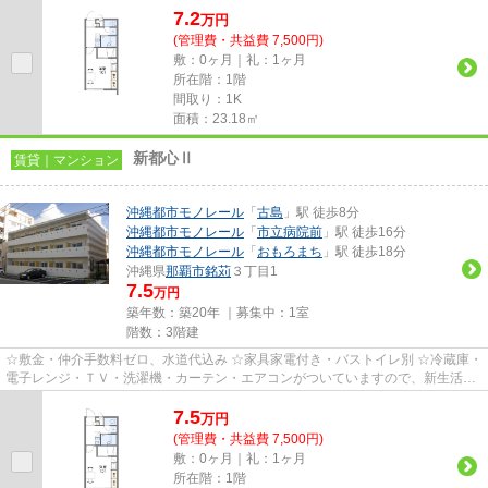
7.2
万
円
(管理費・共益費 7,500円)
敷：0ヶ月｜礼：1ヶ月
所在階：1階
間取り：1K
面積：23.18㎡
新都心Ⅱ
賃貸｜マンション
沖縄都市モノレール
「
古島
」駅 徒歩8分
沖縄都市モノレール
「
市立病院前
」駅 徒歩16分
沖縄都市モノレール
「
おもろまち
」駅 徒歩18分
沖縄県
那覇市
銘苅
３丁目1
7.5
万円
築年数：築20年 ｜募集中：
1室
階数：3階建
☆敷金・仲介手数料ゼロ、水道代込み ☆家具家電付き・バストイレ別 ☆冷蔵庫・
電子レンジ・ＴＶ・洗濯機・カーテン・エアコンがついていますので、新生活が
楽に始められます。
7.5
万
円
(管理費・共益費 7,500円)
敷：0ヶ月｜礼：1ヶ月
所在階：1階