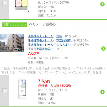
敷：0ヶ月｜礼：20万円
所在階：2階
間取り：1LDK
面積：41.61㎡
ヘリテージ新都心
賃貸｜マンション
沖縄都市モノレール
「
古島
」駅 徒歩4分
沖縄都市モノレール
「
市立病院前
」駅 徒歩14分
沖縄都市モノレール
「
おもろまち
」駅 徒歩17分
沖縄県
那覇市
銘苅
１丁目11
7.6
万円
築年数：築16年 ｜募集中：
1室
階数：4階建
☆敷金・仲介手数料ゼロ、水道代込み ☆家具家電付き・バストイレ別 ☆冷蔵庫・
電子レンジ・ＴＶ・洗濯機・カーテン・エアコンがついていますので、新生活が
楽に始められます。
7.6
万
円
(管理費・共益費 7,500円)
敷：0ヶ月｜礼：1ヶ月
所在階：3階
間取り：1K
面積：23.50㎡