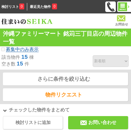
0
0
検討リスト
最近見た物件
お問合せ
沖縄ファミリーマート 銘苅三丁目店の周辺物件
一覧
募集中のみ表示
15
該当物件
棟
15
空き数
件
さらに条件を絞り込む
物件リクエスト
チェックした物件をまとめて
検討リストに追加
お問い合わせ