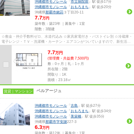
沖縄都市モノレール
「
市立病院前
」駅 徒歩17分
沖縄都市モノレール
「
おもろまち
」駅 徒歩20分
沖縄県
那覇市
銘苅
３丁目20-11
7.7
万円
築年数：築23年 ｜募集中：
1室
階数：3階建
☆敷金・仲介手数料ゼロ、水道代込み ☆家具家電付き・バストイレ別 ☆冷蔵庫・
電子レンジ・ＴＶ・洗濯機・カーテン・エアコンがついていますので、新生活が
楽に始められます。
7.7
万
円
(管理費・共益費 7,500円)
敷：0ヶ月｜礼：1ヶ月
所在階：2階
間取り：1K
面積：23.18㎡
ベルアージュ
賃貸｜マンション
沖縄都市モノレール
「
古島
」駅 徒歩27分
沖縄都市モノレール
「
おもろまち
」駅 徒歩34分
沖縄都市モノレール
「
美栄橋
」駅 徒歩35分
沖縄県
那覇市
字安謝
227-3
6.3
万円
築年数：築12年 ｜募集中：
1室