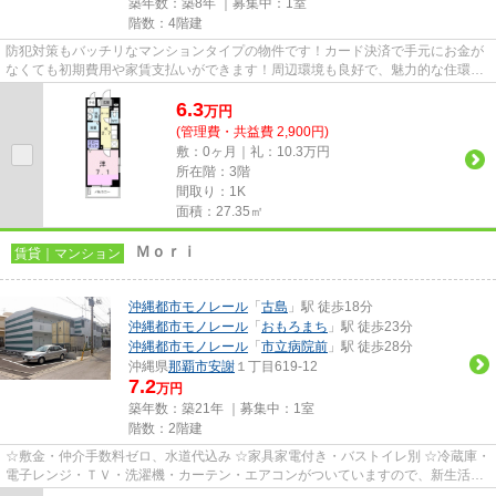
築年数：築8年 ｜募集中：
1室
階数：4階建
防犯対策もバッチリなマンションタイプの物件です！カード決済で手元にお金が
なくても初期費用や家賃支払いができます！周辺環境も良好で、魅力的な住環境
のある、2018年築の物件です...
6.3
万
円
(管理費・共益費 2,900円)
敷：0ヶ月｜礼：10.3万円
所在階：3階
間取り：1K
面積：27.35㎡
Ｍｏｒｉ
賃貸｜マンション
沖縄都市モノレール
「
古島
」駅 徒歩18分
沖縄都市モノレール
「
おもろまち
」駅 徒歩23分
沖縄都市モノレール
「
市立病院前
」駅 徒歩28分
沖縄県
那覇市
安謝
１丁目619-12
7.2
万円
築年数：築21年 ｜募集中：
1室
階数：2階建
☆敷金・仲介手数料ゼロ、水道代込み ☆家具家電付き・バストイレ別 ☆冷蔵庫・
電子レンジ・ＴＶ・洗濯機・カーテン・エアコンがついていますので、新生活が
楽に始められます。