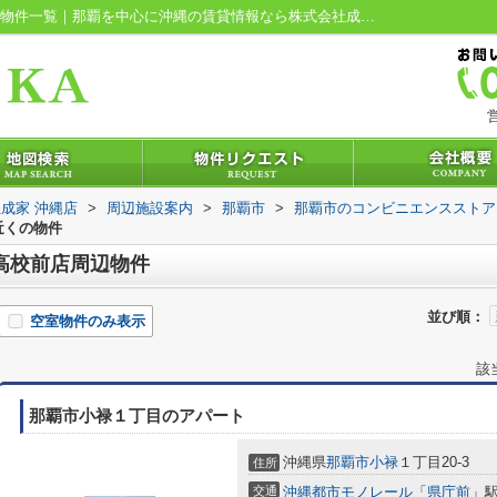
沖縄ファミリーマート 那覇高校前店周辺の物件一覧｜那覇を中心に沖縄の賃貸情報なら株式会社成家 沖縄店
営
成家 沖縄店
>
周辺施設案内
>
那覇市
>
那覇市のコンビニエンスストア
近くの物件
高校前店周辺物件
並び順：
空室物件のみ表示
該
那覇市小禄１丁目のアパート
沖縄県
那覇市
小禄
１丁目20-3
住所
交通
沖縄都市モノレール
「
県庁前
」駅