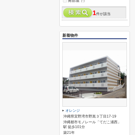
角部屋
(-)
1
件が該当
新着物件
オレンジ
沖縄県宜野湾市野嵩３丁目17-19
沖縄都市モノレール「てだこ浦西」
駅 徒歩101分
築21年