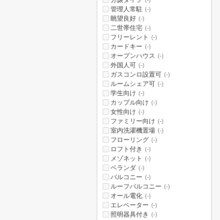
(-)
管理人常駐
(-)
眺望良好
(-)
二世帯住宅
(-)
フリーレント
(-)
カードキー
(-)
オープンハウス
(-)
外国人可
(-)
ガスコンロ設置可
(-)
ルームシェア可
(-)
学生向け
(-)
カップル向け
(-)
女性向け
(-)
ファミリー向け
(-)
室内洗濯機置場
(-)
フローリング
(-)
ロフト付き
(-)
メゾネット
(-)
ベランダ
(-)
バルコニー
(-)
ルーフバルコニー
(-)
オール電化
(-)
エレベーター
(-)
照明器具付き
(-)