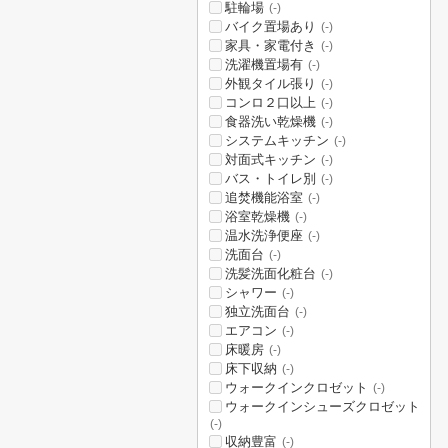
駐輪場
(-)
バイク置場あり
(-)
家具・家電付き
(-)
洗濯機置場有
(-)
外観タイル張り
(-)
コンロ２口以上
(-)
食器洗い乾燥機
(-)
システムキッチン
(-)
対面式キッチン
(-)
バス・トイレ別
(-)
追焚機能浴室
(-)
浴室乾燥機
(-)
温水洗浄便座
(-)
洗面台
(-)
洗髪洗面化粧台
(-)
シャワー
(-)
独立洗面台
(-)
エアコン
(-)
床暖房
(-)
床下収納
(-)
ウォークインクロゼット
(-)
ウォークインシューズクロゼット
(-)
収納豊富
(-)