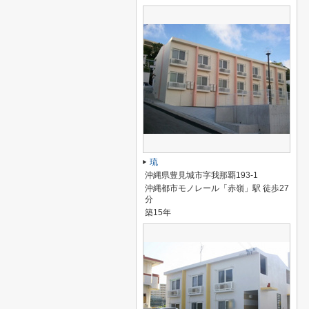
琉
沖縄県豊見城市字我那覇193-1
沖縄都市モノレール「赤嶺」駅 徒歩27
分
築15年