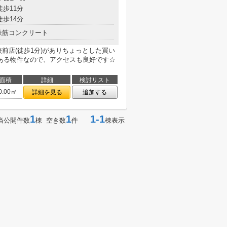
徒歩11分
徒歩14分
鉄筋コンクリート
前店(徒歩1分)がありちょっとした買い
ある物件なので、アクセスも良好です☆
面積
詳細
検討リスト
0.00㎡
詳細を見る
追加する
1
1
1-1
当公開件数
棟 空き数
件
棟表示