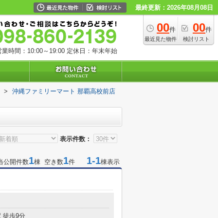
最終更新：2026年08月08日
00
00
件
件
最近見た物件
検討リスト
業時間：10:00～19:00
定休日：年末年始
>
沖縄ファミリーマート 那覇高校前店
表示件数：
1
1
1-1
当公開件数
棟 空き数
件
棟表示
 徒歩9分