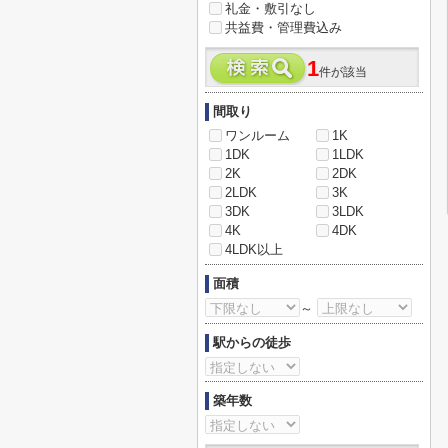
礼金・敷引なし
共益費・管理費込み
1
件が該当
間取り
ワンルーム
1K
1DK
1LDK
2K
2DK
2LDK
3K
3DK
3LDK
4K
4DK
4LDK以上
面積
～
駅からの徒歩
築年数