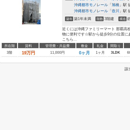
沖縄都市モノレール
「
旭橋
」駅 
沖縄都市モノレール
「
壺川
」駅 
築1年未満
3階建
築年
階数
構造
近くには沖縄ファミリーマート 那覇高校
物に便利です☆駅から徒歩9分の位置に
こちら...
所在階
賃料
管理費・共益費
敷金
礼金
間取り
19
万円
0ヶ月
3階
11,000円
1ヶ月
3LDK
6
該