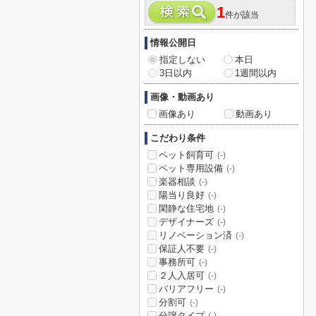
1
件が該当
情報公開日
指定しない
本日
3日以内
1週間以内
画像・動画あり
画像あり
動画あり
こだわり条件
ペット飼育可
(-)
ペット専用設備
(-)
楽器相談
(-)
陽当り良好
(-)
閑静な住宅地
(-)
デザイナーズ
(-)
リノベーション済
(-)
保証人不要
(-)
事務所可
(-)
２人入居可
(-)
バリアフリー
(-)
分割可
(-)
分譲タイプ