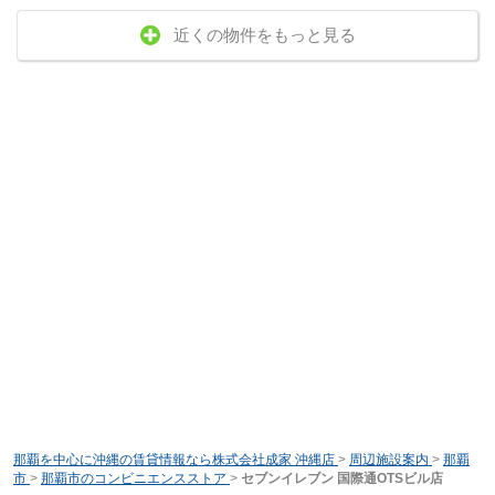
近くの物件をもっと見る
那覇を中心に沖縄の賃貸情報なら株式会社成家 沖縄店
>
周辺施設案内
>
那覇
市
>
那覇市のコンビニエンスストア
>
セブンイレブン 国際通OTSビル店