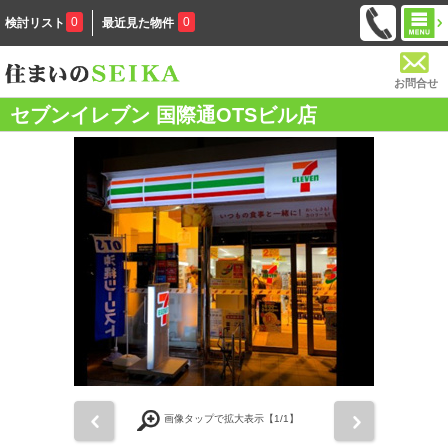
0
0
検討リスト
最近見た物件
お問合せ
セブンイレブン 国際通OTSビル店
前
次
画像タップで拡大表示【
1
/1】