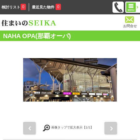
0
0
検討リスト
最近見た物件
お問合せ
NAHA OPA(那覇オーパ)
前
次
画像タップで拡大表示【
1
/1】