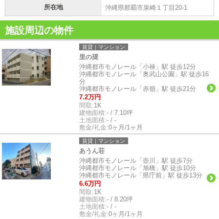
所在地
沖縄県那覇市泉崎１丁目20-1
施設周辺の物件
賃貸｜マンション
里の奨
沖縄都市モノレール「小禄」駅 徒歩12分
沖縄都市モノレール「奥武山公園」駅 徒歩16
分
沖縄都市モノレール「赤嶺」駅 徒歩21分
7.2万円
間取:
1K
建物面積:
- / 7.10坪
土地面積:
- / -
敷金/礼金:
0ヶ月/1ヶ月
賃貸｜マンション
あうん荘
沖縄都市モノレール「壺川」駅 徒歩7分
沖縄都市モノレール「旭橋」駅 徒歩10分
沖縄都市モノレール「県庁前」駅 徒歩13分
6.6万円
間取:
1K
建物面積:
- / 8.20坪
土地面積:
- / -
敷金/礼金:
0ヶ月/1ヶ月