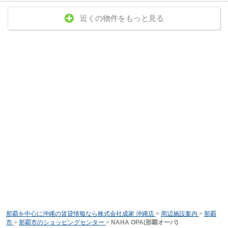
近くの物件をもっと見る
那覇を中心に沖縄の賃貸情報なら株式会社成家 沖縄店
>
周辺施設案内
>
那覇
市
>
那覇市のショッピングセンター
>
NAHA OPA(那覇オーパ)