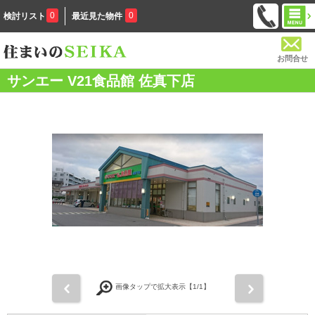
0
0
検討リスト
最近見た物件
お問合せ
サンエー V21食品館 佐真下店
前
次
画像タップで拡大表示【
1
/1】