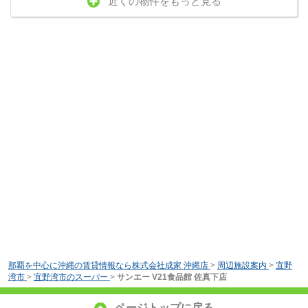
近くの物件をもっと見る
那覇を中心に沖縄の賃貸情報なら株式会社成家 沖縄店
>
周辺施設案内
>
宜野
湾市
>
宜野湾市のスーパー
>
サンエー V21食品館 佐真下店
ページトップに戻る