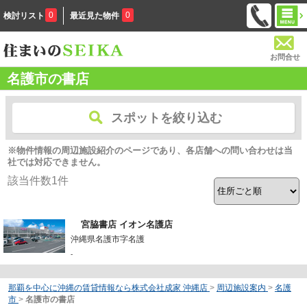
0
0
検討リスト
最近見た物件
お問合せ
名護市の書店
スポットを絞り込む
※物件情報の周辺施設紹介のページであり、各店舗への問い合わせは当
社では対応できません。
該当件数
1
件
宮脇書店 イオン名護店
沖縄県名護市字名護
-
那覇を中心に沖縄の賃貸情報なら株式会社成家 沖縄店
>
周辺施設案内
>
名護
市
>
名護市の書店