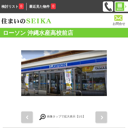
0
0
検討リスト
最近見た物件
お問合せ
ローソン 沖縄水産高校前店
前
次
画像タップで拡大表示【
1
/1】