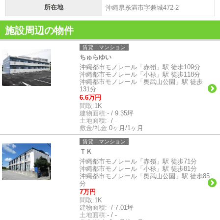
所在地
沖縄県糸満市字兼城472-2
施設周辺の物件
賃貸｜マンション
ちゅらゆい
沖縄都市モノレール「赤嶺」駅 徒歩109分
沖縄都市モノレール「小禄」駅 徒歩118分
沖縄都市モノレール「奥武山公園」駅 徒歩
131分
6.6万円
間取:
1K
建物面積:
- / 9.35坪
土地面積:
- / -
敷金/礼金:
0ヶ月/1ヶ月
賃貸｜マンション
ＴＫ
沖縄都市モノレール「赤嶺」駅 徒歩71分
沖縄都市モノレール「小禄」駅 徒歩81分
沖縄都市モノレール「奥武山公園」駅 徒歩85
分
7万円
間取:
1K
建物面積:
- / 7.01坪
土地面積:
- / -