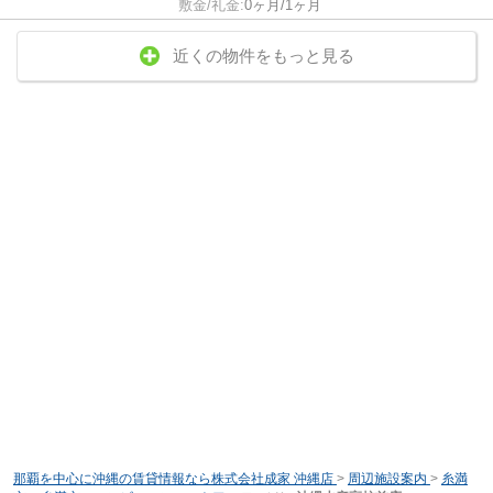
敷金/礼金:
0ヶ月/1ヶ月
近くの物件をもっと見る
那覇を中心に沖縄の賃貸情報なら株式会社成家 沖縄店
>
周辺施設案内
>
糸満