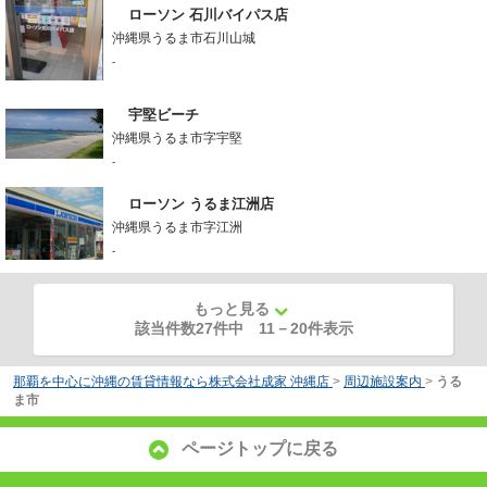
ローソン 石川バイパス店
沖縄県うるま市石川山城
-
宇堅ビーチ
沖縄県うるま市字宇堅
-
ローソン うるま江洲店
沖縄県うるま市字江洲
-
もっと見る
該当件数27件中
11
－
20
件表示
那覇を中心に沖縄の賃貸情報なら株式会社成家 沖縄店
>
周辺施設案内
>
うる
ま市
ページトップに戻る