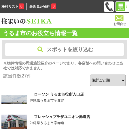
0
0
検討リスト
最近見た物件
お問合せ
うるま市のお役立ち情報一覧
スポットを絞り込む
※物件情報の周辺施設紹介のページであり、各店舗への問い合わせは当
社では対応できません。
該当件数
27
件
ローソン うるま市役所入口店
沖縄県うるま市字赤野
-
フレッシュプラザユニオン赤道店
沖縄県うるま市字赤道