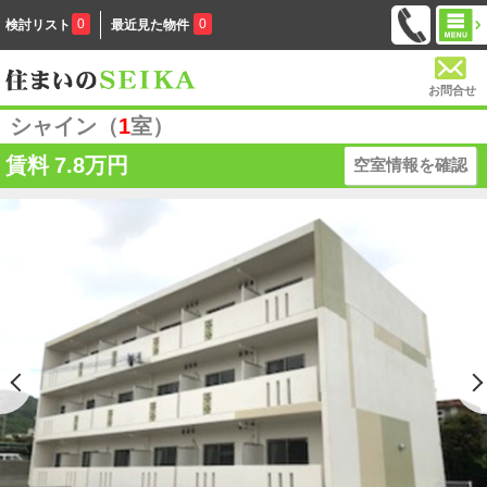
0
0
検討リスト
最近見た物件
お問合せ
シャイン（
1
室）
賃料
7.8万円
空室情報を確認