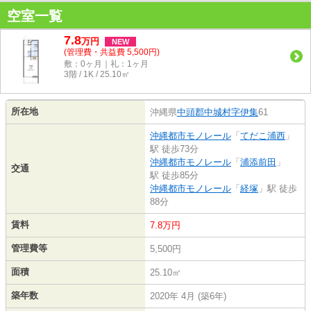
空室一覧
7.8
万
円
NEW
(管理費・共益費 5,500円)
敷：0ヶ月｜礼：1ヶ月
3階 / 1K / 25.10㎡
所在地
沖縄県
中頭郡中城村
字伊集
61
沖縄都市モノレール
「
てだこ浦西
」
駅 徒歩73分
沖縄都市モノレール
「
浦添前田
」
交通
駅 徒歩85分
沖縄都市モノレール
「
経塚
」駅 徒歩
88分
賃料
7.8万円
管理費等
5,500円
面積
25.10㎡
築年数
2020年 4月 (築6年)