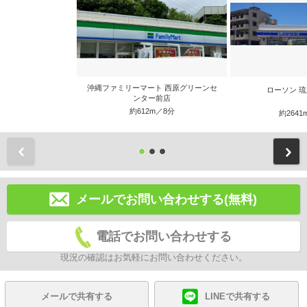
沖縄ファミリーマート 西原グリーンセ
ローソン 
ンター前店
約612m／8分
約2641
前
メールでお問い合わせする(無料)
電話でお問い合わせする
現況の確認はお気軽にお問い合わせください。
メールで共有する
LINEで共有する