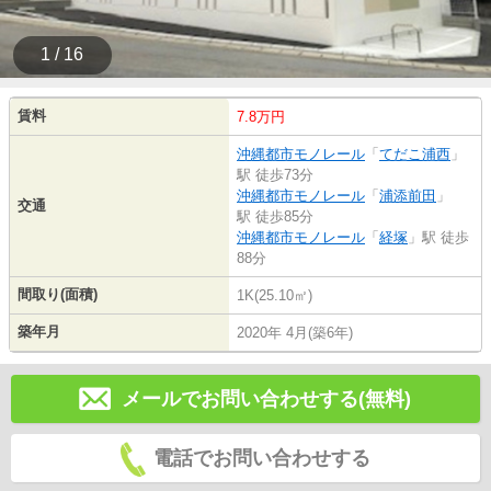
1 / 16
賃料
7.8万円
沖縄都市モノレール
「
てだこ浦西
」
駅 徒歩73分
沖縄都市モノレール
「
浦添前田
」
交通
駅 徒歩85分
沖縄都市モノレール
「
経塚
」駅 徒歩
88分
間取り(面積)
1K(25.10㎡)
築年月
2020年 4月(築6年)
メールでお問い合わせする(無料)
電話でお問い合わせする