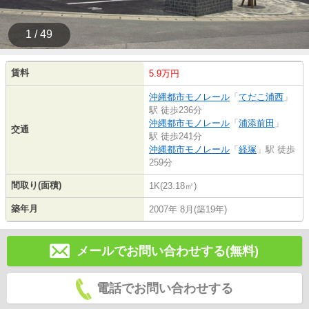
1 / 49
賃料
5.9万円
沖縄都市モノレール
「
てだこ浦西
」
駅 徒歩236分
沖縄都市モノレール
「
浦添前田
」
交通
駅 徒歩241分
沖縄都市モノレール
「
経塚
」駅 徒歩
259分
間取り(面積)
1K(23.18㎡)
築年月
2007年 8月(築19年)
メールでお問い合わせする(無料)
電話でお問い合わせする