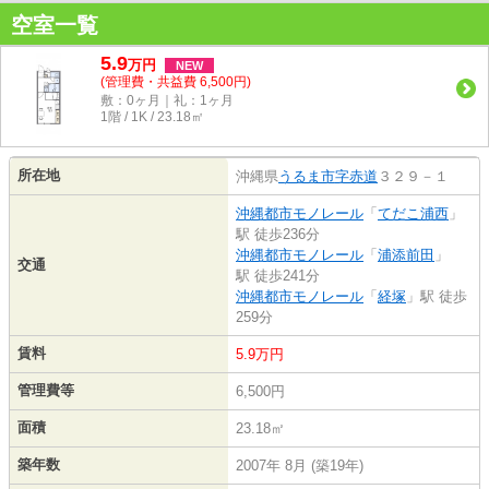
空室一覧
5.9
万
円
NEW
(管理費・共益費 6,500円)
敷：0ヶ月｜礼：1ヶ月
1階 / 1K / 23.18㎡
所在地
沖縄県
うるま市
字赤道
３２９－１
沖縄都市モノレール
「
てだこ浦西
」
駅 徒歩236分
沖縄都市モノレール
「
浦添前田
」
交通
駅 徒歩241分
沖縄都市モノレール
「
経塚
」駅 徒歩
259分
賃料
5.9万円
管理費等
6,500円
面積
23.18㎡
築年数
2007年 8月 (築19年)