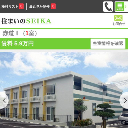
0
0
検討リスト
最近見た物件
お問合せ
赤道Ⅱ（
1
室）
賃料
5.9万円
空室情報を確認