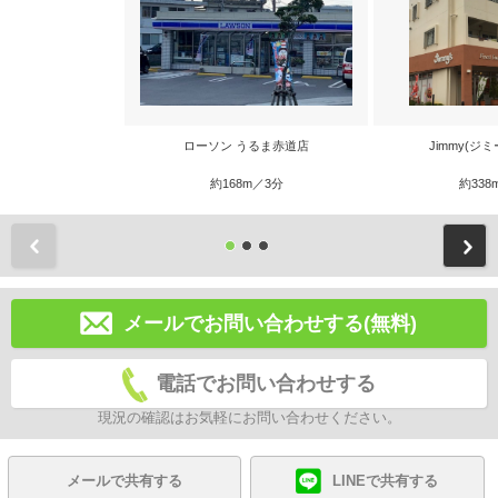
ローソン うるま赤道店
Jimmy(ジ
約168m／3分
約338
前
メールでお問い合わせする(無料)
電話でお問い合わせする
現況の確認はお気軽にお問い合わせください。
メールで共有する
LINEで共有する