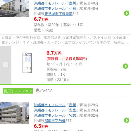
沖縄都市モノレール
「
壺川
」駅 徒歩40分
沖縄都市モノレール
「
小禄
」駅 徒歩48分
沖縄県
豊見城市
字根差部
346
6.7
万円
築年数：築20年 ｜募集中：
1室
階数：2階建
☆敷金・仲介手数料ゼロ、水道代込み ☆家具家電付き・バストイレ別 ☆冷蔵庫・
電子レンジ・ＴＶ・洗濯機・カーテン・エアコンがついていますので、新生活が
楽に始められます。
6.7
万
円
(管理費・共益費 6,500円)
敷：0ヶ月｜礼：1ヶ月
所在階：2階
間取り：1K
面積：23.18㎡
恵ハイツ
賃貸｜マンション
沖縄都市モノレール
「
壺川
」駅 徒歩29分
沖縄都市モノレール
「
安里
」駅 徒歩29分
沖縄都市モノレール
「
牧志
」駅 徒歩32分
沖縄県
那覇市
字与儀
377
6.5
万円