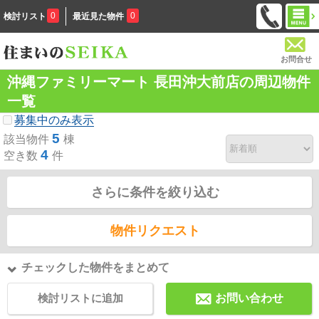
0
0
検討リスト
最近見た物件
お問合せ
沖縄ファミリーマート 長田沖大前店の周辺物件
一覧
募集中のみ表示
5
該当物件
棟
4
空き数
件
さらに条件を絞り込む
物件リクエスト
チェックした物件をまとめて
検討リストに追加
お問い合わせ