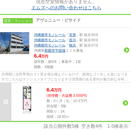
現在空室情報がありません。
エムズへのお問い合わせはこちら
アヴェニュー・ビサイド
賃貸｜マンション
沖縄都市モノレール
「
安里
」駅 徒歩36分
沖縄都市モノレール
「
壺川
」駅 徒歩36分
沖縄都市モノレール
「
牧志
」駅 徒歩37分
沖縄県
那覇市
字国場
２１６番地
6.4
万円
築年数：築6年 ｜募集中：
1室
階数：4階建
共用部に住民専用のゴミ置き場を備えているので、面倒なゴミ出しも楽になりま
す◎こちらはマンションタイプになります◎清潔感のある室内が魅力的な令和2
年築の物件となっており、一押し...
6.4
万
円
(管理費・共益費 3,500円)
敷：0ヶ月｜礼：10.4万円
所在階：3階
間取り：1K
面積：28.95㎡
該当公開件数
5
棟 空き数
4
件
1-5
棟表示