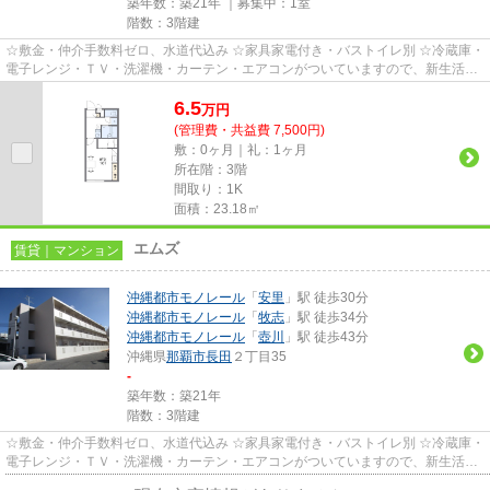
築年数：築21年 ｜募集中：
1室
階数：3階建
☆敷金・仲介手数料ゼロ、水道代込み ☆家具家電付き・バストイレ別 ☆冷蔵庫・
電子レンジ・ＴＶ・洗濯機・カーテン・エアコンがついていますので、新生活が
楽に始められます。
6.5
万
円
(管理費・共益費 7,500円)
敷：0ヶ月｜礼：1ヶ月
所在階：3階
間取り：1K
面積：23.18㎡
エムズ
賃貸｜マンション
沖縄都市モノレール
「
安里
」駅 徒歩30分
沖縄都市モノレール
「
牧志
」駅 徒歩34分
沖縄都市モノレール
「
壺川
」駅 徒歩43分
沖縄県
那覇市
長田
２丁目35
-
築年数：築21年
階数：3階建
☆敷金・仲介手数料ゼロ、水道代込み ☆家具家電付き・バストイレ別 ☆冷蔵庫・
電子レンジ・ＴＶ・洗濯機・カーテン・エアコンがついていますので、新生活が
楽に始められます。