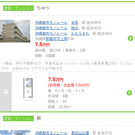
ちゅら
賃貸｜マンション
沖縄都市モノレール
「
安里
」駅 徒歩39分
沖縄都市モノレール
「
牧志
」駅 徒歩42分
沖縄都市モノレール
「
おもろまち
」駅 徒歩48分
沖縄県
那覇市
字上間
538
7.5
万円
築年数：築15年 ｜募集中：
1室
階数：4階建
☆敷金・仲介手数料ゼロ、水道代込み ☆バストイレ別 ☆家具家電は付いていない
ので、お好みのレイアウトが可能です。
7.5
万
円
(管理費・共益費 7,500円)
敷：0ヶ月｜礼：1ヶ月
所在階：4階
間取り：1K
面積：23.50㎡
結
賃貸｜マンション
沖縄都市モノレール
「
奥武山公園
」駅 徒歩37分