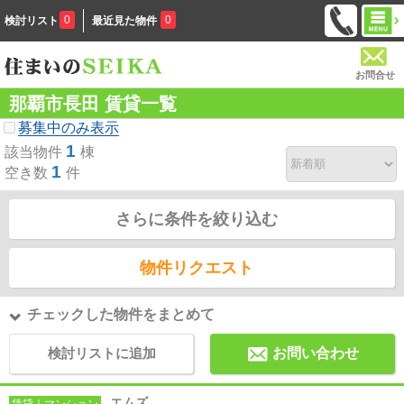
0
0
検討リスト
最近見た物件
お問合せ
那覇市長田 賃貸一覧
募集中のみ表示
1
該当物件
棟
1
空き数
件
さらに条件を絞り込む
物件リクエスト
チェックした物件をまとめて
検討リストに追加
お問い合わせ
エムズ
賃貸｜マンション