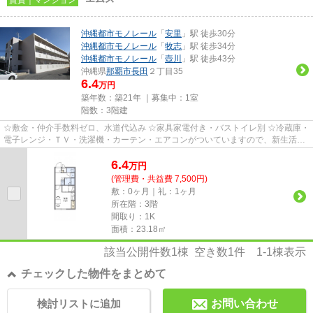
沖縄都市モノレール
「
安里
」駅 徒歩30分
沖縄都市モノレール
「
牧志
」駅 徒歩34分
沖縄都市モノレール
「
壺川
」駅 徒歩43分
沖縄県
那覇市
長田
２丁目35
6.4
万円
築年数：築21年 ｜募集中：
1室
階数：3階建
☆敷金・仲介手数料ゼロ、水道代込み ☆家具家電付き・バストイレ別 ☆冷蔵庫・
電子レンジ・ＴＶ・洗濯機・カーテン・エアコンがついていますので、新生活が
楽に始められます。
6.4
万
円
(管理費・共益費 7,500円)
敷：0ヶ月｜礼：1ヶ月
所在階：3階
間取り：1K
面積：23.18㎡
該当公開件数
1
棟 空き数
1
件
1-1
棟表示
チェックした物件をまとめて
検討リストに追加
お問い合わせ