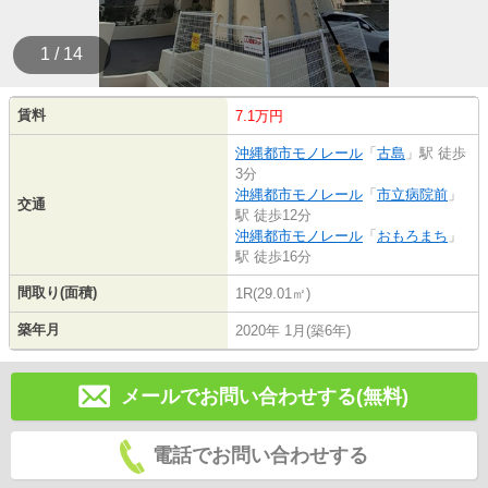
1 / 14
賃料
7.1万円
沖縄都市モノレール
「
古島
」駅 徒歩
3分
沖縄都市モノレール
「
市立病院前
」
交通
駅 徒歩12分
沖縄都市モノレール
「
おもろまち
」
駅 徒歩16分
間取り(面積)
1R(29.01㎡)
築年月
2020年 1月(築6年)
メールでお問い合わせする(無料)
電話でお問い合わせする