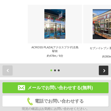
ACROSS PLAZA(アクロスプラザ)古島
セブンイレブン 
駅前
約478m／6分
約393
前
メールでお問い合わせする(無料)
電話でお問い合わせする
現況の確認はお気軽にお問い合わせください。