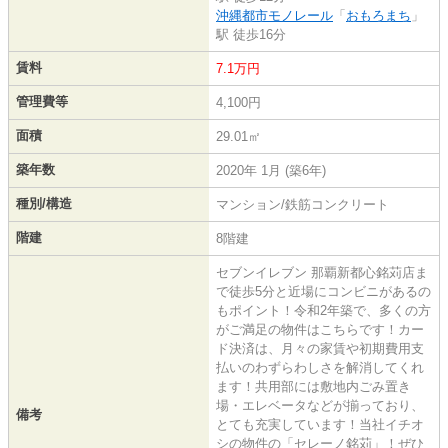
沖縄都市モノレール
「
おもろまち
」
駅 徒歩16分
賃料
7.1万円
管理費等
4,100円
面積
29.01㎡
築年数
2020年 1月 (築6年)
種別/構造
マンション/鉄筋コンクリート
階建
8階建
セブンイレブン 那覇新都心銘苅店ま
で徒歩5分と近場にコンビニがあるの
もポイント！令和2年築で、多くの方
がご満足の物件はこちらです！カー
ド決済は、月々の家賃や初期費用支
払いのわずらわしさを解消してくれ
ます！共用部には敷地内ごみ置き
場・エレベータなどが揃っており、
備考
とても充実しています！当社イチオ
シの物件の「セレーノ銘苅」！ぜひ