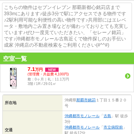
こちらの物件はセブンイレブン 那覇新都心銘苅店まで
393mにあります♪徒歩3分で駅にアクセスできる物件です
♪2駅利用可能な利便性の高い物件です♪共用部にはエレベ
ータ・敷地内ごみ置き場などが備わっておりとても充実し
ています♪ぜひ一度見ていただきたい、「セレーノ銘苅」
です♪沖縄都市モノレール古島近くで物件探しのお手伝い
成家 沖縄店の不動産検索をご利用ください(#^^#)
空室一覧
7.1
万
円
NEW
(管理費・共益費 4,100円)
敷：0ヶ月｜礼：11.1万円
3階 / 1R / 29.01㎡
沖縄県
那覇市
銘苅
１丁目１５番２０
所在地
号
沖縄都市モノレール
「
古島
」駅 徒歩
3分
沖縄都市モノレール
「
市立病院前
」
交通
駅 徒歩12分