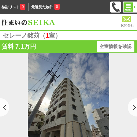
0
0
検討リスト
最近見た物件
お問合せ
セレーノ銘苅（
1
室）
賃料
7.1万円
空室情報を確認