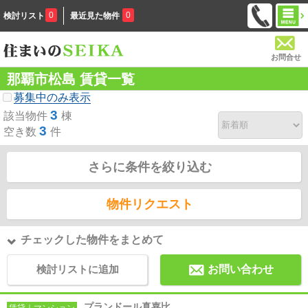
0
0
検討リスト
最近見た物件
お問合せ
那覇市松島 賃貸一覧
募集中のみ表示
3
該当物件
棟
3
空き数
件
さらに条件を絞り込む
物件リクエスト
チェックした物件をまとめて
検討リストに追加
お問い合わせ
プランドール真嘉比
賃貸｜マンション