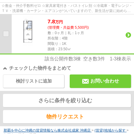
☆敷金・仲介手数料ゼロ ☆家具家電付き・バストイレ別 ☆冷蔵庫・電子レンジ・
ＴＶ・洗濯機・カーテン・エアコンがついていますので、新生活が楽に始められ
ます。
7.8
万
円
(管理費・共益費 5,500円)
敷：0ヶ月｜礼：1ヶ月
所在階：4階
間取り：1K
面積：23.50㎡
該当公開件数
3
棟 空き数
3
件
1-3
棟表示
チェックした物件をまとめて
検討リストに追加
お問い合わせ
さらに条件を絞り込む
物件リクエスト
那覇を中心に沖縄の賃貸情報なら株式会社成家 沖縄店
>
(賃貸)地域から探す
>