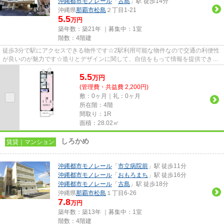
沖縄都市モノレール
「
古島
」駅 徒歩14分
沖縄県
那覇市
松島
２丁目1-21
5.5
万円
築年数：築21年 ｜募集中：
1室
階数：4階建
徒歩3分で駅にアクセスできる物件です☆2駅利用可能な物件なので交通の利便性
が良いのが魅力です☆造りとデザインに関して、自信をもって情報を提供できる
マンションです☆こだわりポイン...
5.5
万
円
(管理費・共益費 2,200円)
敷：0ヶ月｜礼：0ヶ月
所在階：4階
間取り：1R
面積：28.02㎡
しろかめ
賃貸｜マンション
沖縄都市モノレール
「
市立病院前
」駅 徒歩11分
沖縄都市モノレール
「
おもろまち
」駅 徒歩16分
沖縄都市モノレール
「
古島
」駅 徒歩18分
沖縄県
那覇市
松島
１丁目6-26
7.8
万円
築年数：築13年 ｜募集中：
1室
階数：4階建