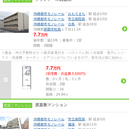
沖縄都市モノレール
「
おもろまち
」駅 徒歩13分
沖縄都市モノレール
「
市立病院前
」駅 徒歩13分
沖縄都市モノレール
「
古島
」駅 徒歩16分
沖縄県
那覇市
松島
１丁目11-24
7.7
万円
築年数：築13年 ｜募集中：
1室
階数：3階建
☆敷金・仲介手数料ゼロ ☆家具家電付き・バストイレ別 ☆冷蔵庫・電子レンジ・
ＴＶ・洗濯機・カーテン・エアコンがついていますので、新生活が楽に始められ
ます。
7.7
万
円
(管理費・共益費 5,500円)
敷：0ヶ月｜礼：1ヶ月
所在階：2階
間取り：1K
面積：24.94㎡
渡嘉敷マンション
賃貸｜マンション
沖縄都市モノレール
「
市立病院前
」駅 徒歩3分
沖縄都市モノレール
「
儀保
」駅 徒歩11分