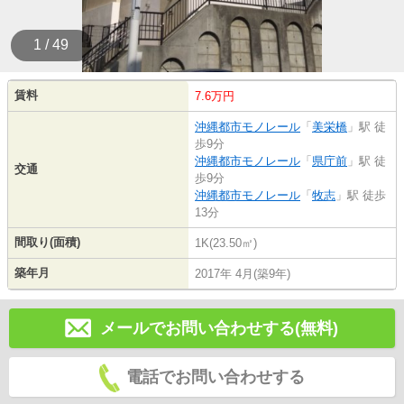
1 / 49
賃料
7.6万円
沖縄都市モノレール
「
美栄橋
」駅 徒
歩9分
沖縄都市モノレール
「
県庁前
」駅 徒
交通
歩9分
沖縄都市モノレール
「
牧志
」駅 徒歩
13分
間取り(面積)
1K(23.50㎡)
築年月
2017年 4月(築9年)
メールでお問い合わせする(無料)
電話でお問い合わせする