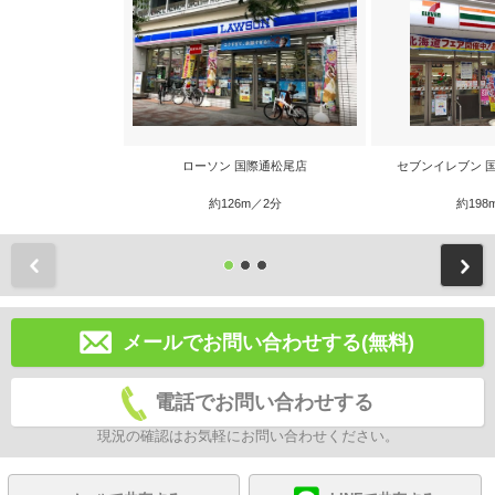
ローソン 国際通松尾店
セブンイレブン 
約126m／2分
約198
前
メールでお問い合わせする(無料)
電話でお問い合わせする
現況の確認はお気軽にお問い合わせください。