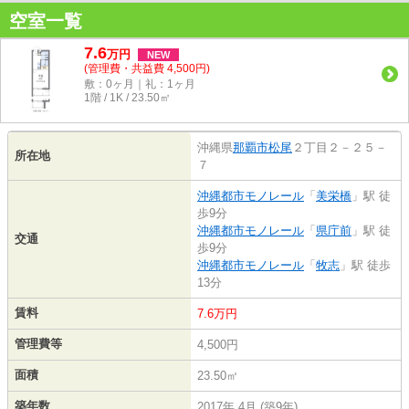
空室一覧
7.6
万
円
NEW
(管理費・共益費 4,500円)
敷：0ヶ月｜礼：1ヶ月
1階 / 1K / 23.50㎡
沖縄県
那覇市
松尾
２丁目２－２５－
所在地
７
沖縄都市モノレール
「
美栄橋
」駅 徒
歩9分
沖縄都市モノレール
「
県庁前
」駅 徒
交通
歩9分
沖縄都市モノレール
「
牧志
」駅 徒歩
13分
賃料
7.6万円
管理費等
4,500円
面積
23.50㎡
築年数
2017年 4月 (築9年)