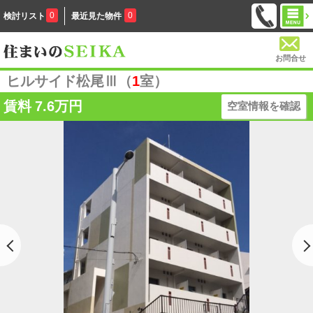
0
0
検討リスト
最近見た物件
お問合せ
ヒルサイド松尾Ⅲ（
1
室）
賃料
7.6万円
空室情報を確認