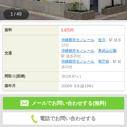
1 / 49
賃料
5.8万円
沖縄都市モノレール
「
壺川
」駅 徒歩
17分
沖縄都市モノレール
「
奥武山公園
」
交通
駅 徒歩20分
沖縄都市モノレール
「
県庁前
」駅 徒
歩21分
間取り(面積)
1K(19.87㎡)
築年月
2006年 9月(築19年)
メールでお問い合わせする(無料)
電話でお問い合わせする