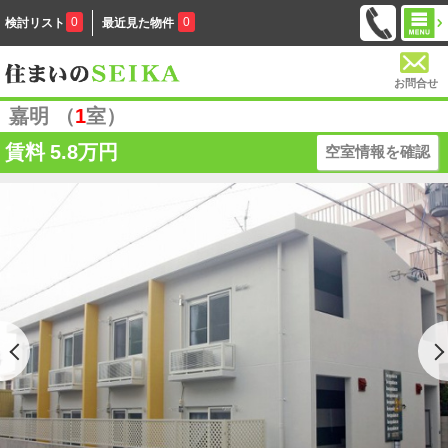
0
0
検討リスト
最近見た物件
お問合せ
嘉明 （
1
室）
賃料
5.8万円
空室情報を確認