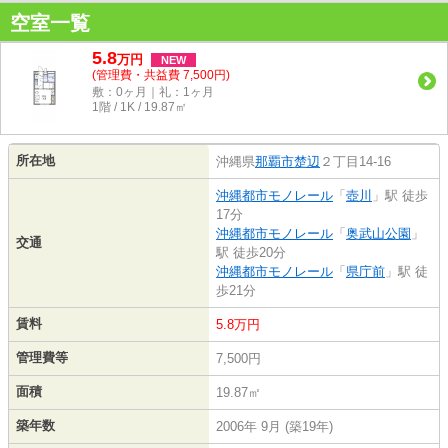
空室一覧
5.8
万
円
NEW
(管理費・共益費 7,500円)
敷：0ヶ月｜礼：1ヶ月
1階 / 1K / 19.87㎡
所在地
沖縄県
那覇市
楚辺
２丁目14-16
沖縄都市モノレール
「
壺川
」駅 徒歩
17分
沖縄都市モノレール
「
奥武山公園
」
交通
駅 徒歩20分
沖縄都市モノレール
「
県庁前
」駅 徒
歩21分
賃料
5.8万円
管理費等
7,500円
面積
19.87㎡
築年数
2006年 9月 (築19年)